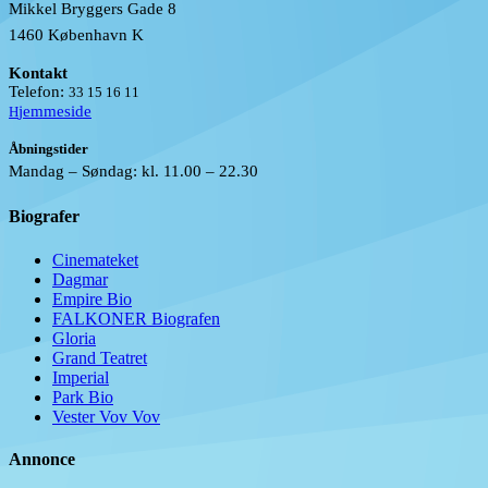
Mikkel Bryggers Gade 8
1460 København K
Kontakt
Telefon:
33 15 16 11
jemmeside
H
Åbningstider
Mandag – Søndag: kl. 11.00 – 22.30
Biografer
Cinemateket
Dagmar
Empire Bio
FALKONER Biografen
Gloria
Grand Teatret
Imperial
Park Bio
Vester Vov Vov
Annonce