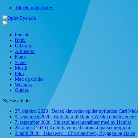
Tilmeld nyhedsbrev
Forside
Byliv
Ud og se
Arkitektur
Kunst
Scene
Musik
Film
Mad og drikke
Wellness
Guides
Nyeste artikler
27. oktober 2020
|
Dansk klaverduo spiller nyfunden Carl Niel
9. september 2020
|
Er du klar til Dining Week i efterårsferien?
7. september 2020
|
Skuespilhuset genåbner med ny Hamlet
28. august 2020
|
Kulturhavn med corona-tilpasset program
2. april 2020
|
Takeaway – Christianshavn, Bryggen og Halen