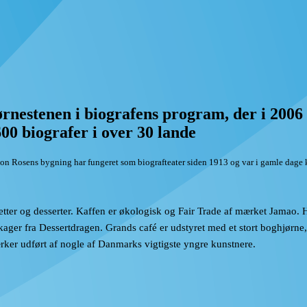
jørnestenen i biografens program, der i 200
0 biografer i over 30 lande
ton Rosens bygning har fungeret som biografteater siden 1913 og var i gamle dage
ter og desserter. Kaffen er økologisk og Fair Trade af mærket Jamao. H
ager fra Dessertdragen. Grands café er udstyret med et stort boghjørne
er udført af nogle af Danmarks vigtigste yngre kunstnere.