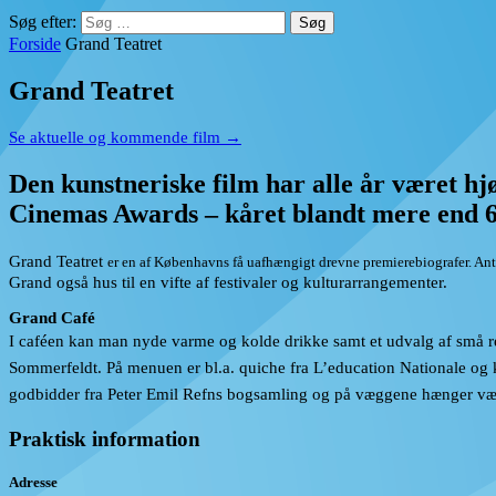
Søg efter:
Forside
Grand Teatret
Grand Teatret
Se aktuelle og kommende film →
Den kunstneriske film har alle år været h
Cinemas Awards – kåret blandt mere end 60
Grand Teatret
er en af Københavns få uafhængigt drevne premierebiografer. An
Grand også hus til en vifte af festivaler og kulturarrangementer.
Grand Café
I caféen kan man nyde varme og kolde drikke samt et udvalg af små ret
Sommerfeldt. På menuen er bl.a. quiche fra L’education Nationale og k
godbidder fra Peter Emil Refns bogsamling og på væggene hænger værk
Praktisk information
Adresse