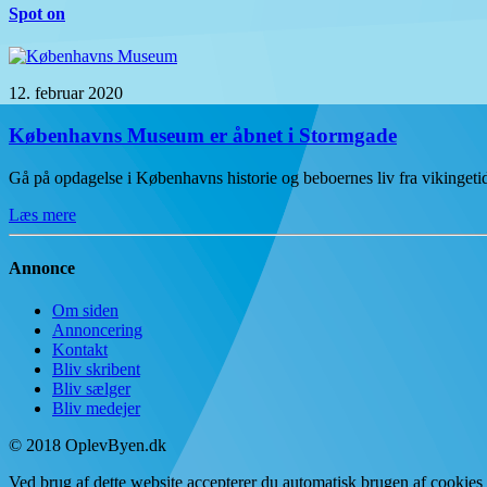
Spot on
12. februar 2020
Københavns Museum er åbnet i Stormgade
Gå på opdagelse i Københavns historie og beboernes liv fra vikinge
Læs mere
Annonce
Om siden
Annoncering
Kontakt
Bliv skribent
Bliv sælger
Bliv medejer
© 2018 OplevByen.dk
Ved brug af dette website accepterer du automatisk brugen af cookies t