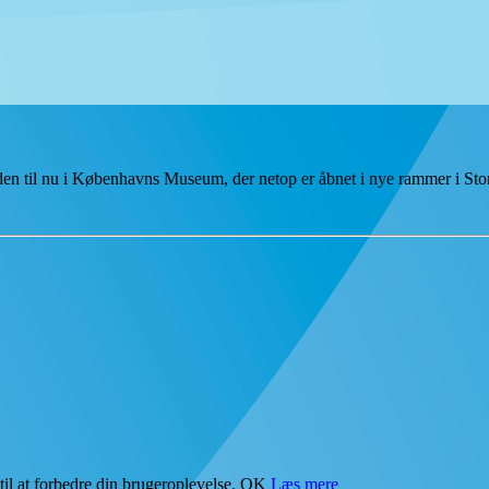
tiden til nu i Københavns Museum, der netop er åbnet i nye rammer i S
il at forbedre din brugeroplevelse.
OK
Læs mere