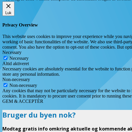
Luk
Privacy Overview
This website uses cookies to improve your experience while you navigat
working of basic functionalities of the website. We also use third-pa
consent. You also have the option to opt-out of these cookies. But op
Necessary
Necessary
Altid aktiveret
Necessary cookies are absolutely essential for the website to function 
store any personal information.
Non-necessary
Non-necessary
Any cookies that may not be particularly necessary for the website to 
cookies. It is mandatory to procure user consent prior to running thes
GEM & ACCEPTÈR
Bruger du byen nok?
Modtag gratis info omkring aktuelle og kommende akt