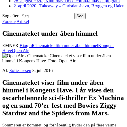
28. august 2020
|
Kulturhavn med corona-tilpasset program
2. april 2020
|
Takeaway – Christianshavn, Bryggen og Halen
Søg efter:
Forside
Artikel
Cinemateket under åben himmel
EMNER:
Biograf
Cinemateket
film under åben himmel
Kongens
Have
Open Air
Cinemateket viser film under åben
himmel i Kongens Have. Foto: Open Air.
Af:
Sofie Jessen
8. juli 2016
Cinemateket viser film under åben
himmel i Kongens Have. I år vises den
oscarbelønnede sci-fi-thriller Ex Machina
og en sand 70’er-fest med Bowies Ziggy
Stardust and the Spiders from Mars.
Sommeren er kommet, og forhåbentlig byder den på flere varme