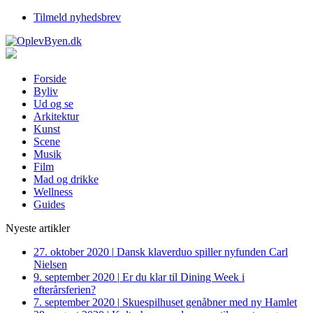
Tilmeld nyhedsbrev
Forside
Byliv
Ud og se
Arkitektur
Kunst
Scene
Musik
Film
Mad og drikke
Wellness
Guides
Nyeste artikler
27. oktober 2020
|
Dansk klaverduo spiller nyfunden Carl
Nielsen
9. september 2020
|
Er du klar til Dining Week i
efterårsferien?
7. september 2020
|
Skuespilhuset genåbner med ny Hamlet