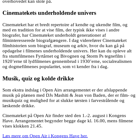
overhovedet kan stole på.
Cinematekets underholdende univers
Cinemateket har et bredt repertoire af kendte og ukendte film, og
med en tradition for at vise film, der typisk ikke vises i andre
biografer, har Cinemateket underholdt generationer af
filminteresserede biografgængere. I dag viderefører Cinemateket
filmhistorien som biograf, museum og arkiv, hvor du kan gå på
opdagelse i filmenes underholdende univers. Her kan du opleve alt
fra stumfilmenes Fyrtårnet og Bivognen og Storm Ps tegnefilm i
1920’erne til lydfilmenes gennembrud i 1930’erne, socialrealismen
og dogmefilmenes popularitet, som vi kender fra i dag.
Musik, quiz og kolde drikke
Som ekstra indslag i Open Airs arrangementet er der afslappende
musik på plænen med DJs Mashiti & Jean von Baden, der er film- og
musikquiz og mulighed for at slukke tørsten i farvestrålende og
læskende drikke.
Cinemateket på Open Air finder sted den 1.-2. august i Kongens
Have. Arrangementet begynder begge dage kl. 16.00, mens filmene
vises klokken 21.45.
Læs mere om Open Air i Kongens Have her.