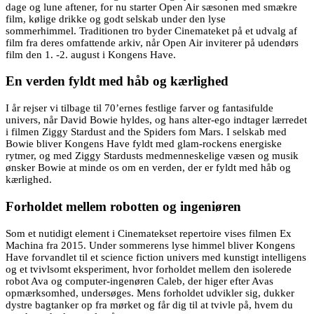
dage og lune aftener, for nu starter Open Air sæsonen med smækre
film, kølige drikke og godt selskab under den lyse
sommerhimmel. Traditionen tro byder Cinemateket på et udvalg af
film fra deres omfattende arkiv, når Open Air inviterer på udendørs
film den 1. -2. august i Kongens Have.
En verden fyldt med håb og kærlighed
I år rejser vi tilbage til 70’ernes festlige farver og fantasifulde
univers, når David Bowie hyldes, og hans alter-ego indtager lærredet
i filmen Ziggy Stardust and the Spiders fom Mars. I selskab med
Bowie bliver Kongens Have fyldt med glam-rockens energiske
rytmer, og med Ziggy Stardusts medmenneskelige væsen og musik
ønsker Bowie at minde os om en verden, der er fyldt med håb og
kærlighed.
Forholdet mellem robotten og ingeniøren
Som et nutidigt element i Cinematekset repertoire vises filmen Ex
Machina fra 2015. Under sommerens lyse himmel bliver Kongens
Have forvandlet til et science fiction univers med kunstigt intelligens
og et tvivlsomt eksperiment, hvor forholdet mellem den isolerede
robot Ava og computer-ingenøren Caleb, der higer efter Avas
opmærksomhed, undersøges. Mens forholdet udvikler sig, dukker
dystre bagtanker op fra mørket og får dig til at tvivle på, hvem du