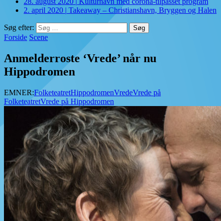
28. august 2020
|
Kulturhavn med corona-tilpasset program
2. april 2020
|
Takeaway – Christianshavn, Bryggen og Halen
Søg efter:
Forside
Scene
Anmelderroste ‘Vrede’ når nu
Hippodromen
EMNER:
Folketeatret
Hippodromen
Vrede
Vrede på
Folketeatret
Vrede på Hippodromen