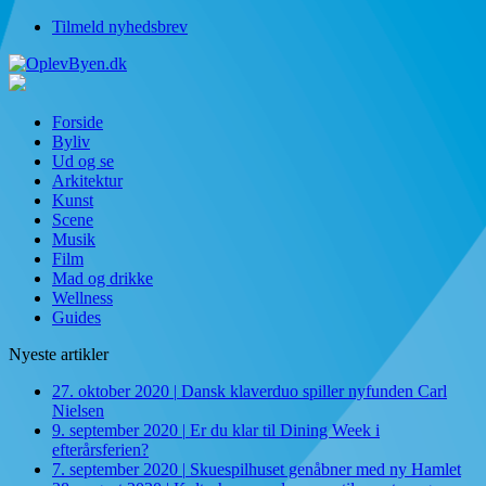
Tilmeld nyhedsbrev
Forside
Byliv
Ud og se
Arkitektur
Kunst
Scene
Musik
Film
Mad og drikke
Wellness
Guides
Nyeste artikler
27. oktober 2020
|
Dansk klaverduo spiller nyfunden Carl
Nielsen
9. september 2020
|
Er du klar til Dining Week i
efterårsferien?
7. september 2020
|
Skuespilhuset genåbner med ny Hamlet