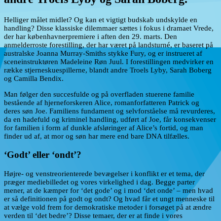
Helliger målet midlet? Og kan et vigtigt budskab undskylde en
handling? Disse klassiske dilemmaer sættes i fokus i dramaet Vrede,
der har københavnerpremiere i aften den 29. marts. Den
anmelderroste forestilling, der har været på landsturné, er baseret på
australske Joanna Murray-Smiths stykke Fury, og er instrueret af
sceneinstruktøren Madeleine Røn Juul. I forestillingen medvirker en
række stjerneskuespillerne, blandt andre Troels Lyby, Sarah Boberg
og Camilla Bendix.
Man følger den succesfulde og på overfladen stuerene familie
bestående af hjerneforskeren Alice, romanforfatteren Patrick og
deres søn Joe. Familiens fundament og selvforståelse må revurderes,
da en hadefuld og kriminel handling, udført af Joe, får konsekvenser
for familien i form af dunkle afsløringer af Alice’s fortid, og man
finder ud af, at mor og søn har mere end bare DNA tilfælles.
‘Godt’ eller ‘ondt’?
Højre- og venstreorienterede bevægelser i konflikt er et tema, der
præger mediebilledet og vores virkelighed i dag. Begge parter
mener, at de kæmper for ‘det gode’ og i mod ‘det onde’ – men hvad
er så definitionen på godt og ondt? Og hvad får et ungt menneske til
at vælge vold frem for demokratiske metoder i forsøget på at ændre
verden til ‘det bedre’? Disse temaer, der er at finde i vores