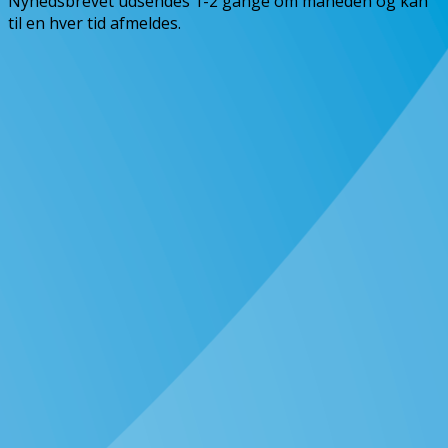
Nyhedsbrevet udsendes 1-2 gange om måneden og kan
til en hver tid afmeldes.