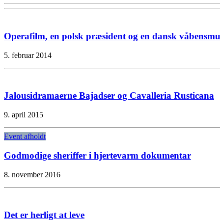
Operafilm, en polsk præsident og en dansk våbensmu
5. februar 2014
Jalousidramaerne Bajadser og Cavalleria Rusticana
9. april 2015
Event afholdt
Godmodige sheriffer i hjertevarm dokumentar
8. november 2016
Det er herligt at leve