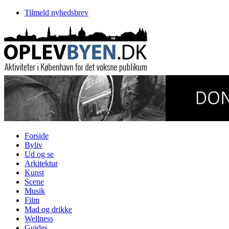
Tilmeld nyhedsbrev
Forside
Byliv
Ud og se
Arkitektur
Kunst
Scene
Musik
Film
Mad og drikke
Wellness
Guides