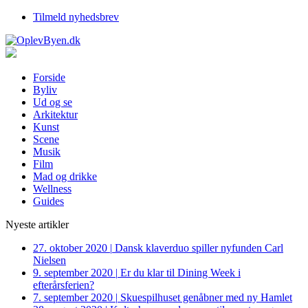
Tilmeld nyhedsbrev
Forside
Byliv
Ud og se
Arkitektur
Kunst
Scene
Musik
Film
Mad og drikke
Wellness
Guides
Nyeste artikler
27. oktober 2020
|
Dansk klaverduo spiller nyfunden Carl
Nielsen
9. september 2020
|
Er du klar til Dining Week i
efterårsferien?
7. september 2020
|
Skuespilhuset genåbner med ny Hamlet