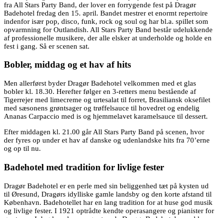
fra All Stars Party Band, der lover en forrygende fest på Dragør
Badehotel fredag den 15. april. Bandet mestrer et enormt repertoire
indenfor især pop, disco, funk, rock og soul og har bl.a. spillet som
opvarmning for Outlandish. All Stars Party Band består udelukkende
af professionelle musikere, der alle elsker at underholde og holde en
fest i gang. Så er scenen sat.
Bobler, middag og et hav af hits
Men allerførst byder Dragør Badehotel velkommen med et glas
bobler kl. 18.30. Herefter følger en 3-retters menu bestående af
Tigerrejer med limecreme og urtesalat til forret, Brasiliansk oksefilet
med sæsonens grøntsager og trøffelsauce til hovedret og endelig
Ananas Carpaccio med is og hjemmelavet karamelsauce til dessert.
Efter middagen kl. 21.00 går All Stars Party Band på scenen, hvor
der fyres op under et hav af danske og udenlandske hits fra 70’erne
og op til nu.
Badehotel med tradition for livlige fester
Dragør Badehotel er en perle med sin beliggenhed tæt på kysten ud
til Øresund, Dragørs idylliske gamle landsby og den korte afstand til
København. Badehotellet har en lang tradition for at huse god musik
og livlige fester. I 1921 optrådte kendte operasangere og pianister for