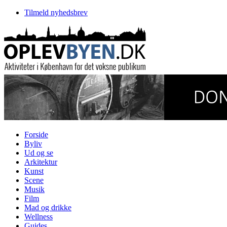
Tilmeld nyhedsbrev
Forside
Byliv
Ud og se
Arkitektur
Kunst
Scene
Musik
Film
Mad og drikke
Wellness
Guides