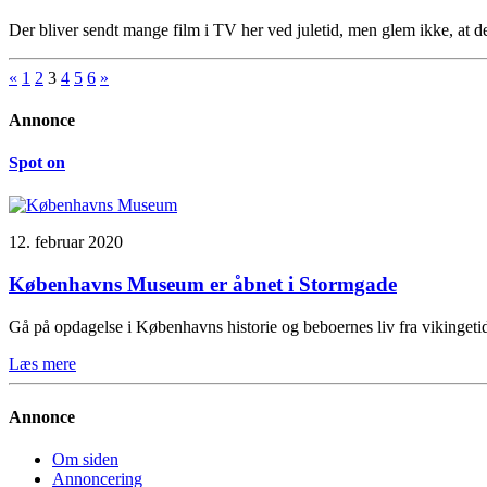
Der bliver sendt mange film i TV her ved juletid, men glem ikke, at de
«
1
2
3
4
5
6
»
Annonce
Spot on
12. februar 2020
Københavns Museum er åbnet i Stormgade
Gå på opdagelse i Københavns historie og beboernes liv fra vikinge
Læs mere
Annonce
Om siden
Annoncering