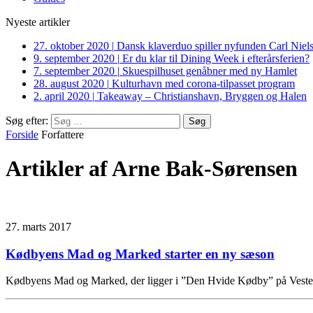
Nyeste artikler
27. oktober 2020
|
Dansk klaverduo spiller nyfunden Carl Niel
9. september 2020
|
Er du klar til Dining Week i efterårsferien?
7. september 2020
|
Skuespilhuset genåbner med ny Hamlet
28. august 2020
|
Kulturhavn med corona-tilpasset program
2. april 2020
|
Takeaway – Christianshavn, Bryggen og Halen
Søg efter:
Forside
Forfattere
Artikler af Arne Bak-Sørensen
27. marts 2017
Kødbyens Mad og Marked starter en ny sæson
Kødbyens Mad og Marked, der ligger i ”Den Hvide Kødby” på Vester