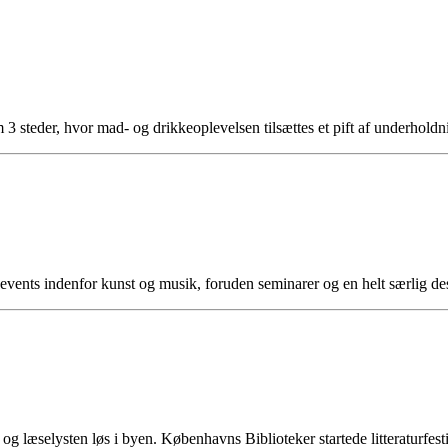
3 steder, hvor mad- og drikkeoplevelsen tilsættes et pift af underho
ents indenfor kunst og musik, foruden seminarer og en helt særlig d
 og læselysten løs i byen. Københavns Biblioteker startede litteratur