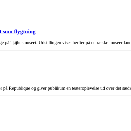
t som flygtning
se dage på Tøjhusmuseet. Udstillingen vises herfter på en række museer l
 på Republique og giver publikum en teateroplevelse ud over det sædv