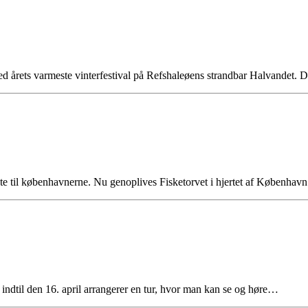
ed årets varmeste vinterfestival på Refshaleøens strandbar Halvandet.
rekte til københavnerne. Nu genoplives Fisketorvet i hjertet af Københa
indtil den 16. april arrangerer en tur, hvor man kan se og høre…