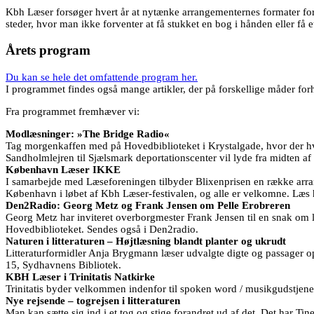
Kbh Læser forsøger hvert år at nytænke arrangementernes formater for
steder, hvor man ikke forventer at få stukket en bog i hånden eller få et
Årets program
Du kan se hele det omfattende program her.
I programmet findes også mange artikler, der på forskellige måder forho
Fra programmet fremhæver vi:
Modlæsninger: »The Bridge Radio«
Tag morgenkaffen med på Hovedbiblioteket i Krystalgade, hvor der hve
Sandholmlejren til Sjælsmark deportationscenter vil lyde fra midten af
København Læser IKKE
I samarbejde med Læseforeningen tilbyder Blixenprisen en række arran
København i løbet af Kbh Læser-festivalen, og alle er velkomne. Læs h
Den2Radio: Georg Metz og Frank Jensen om Pelle Erobreren
Georg Metz har inviteret overborgmester Frank Jensen til en snak om l
Hovedbiblioteket. Sendes også i Den2radio.
Naturen i litteraturen – Højtlæsning blandt planter og ukrudt
Litteraturformidler Anja Brygmann læser udvalgte digte og passager op 
15, Sydhavnens Bibliotek.
KBH Læser i Trinitatis Natkirke
Trinitatis byder velkommen indenfor til spoken word / musikgudstjenes
Nye rejsende – togrejsen i litteraturen
Man kan sætte sig ind i et tog og stige forandret ud af det. Det har