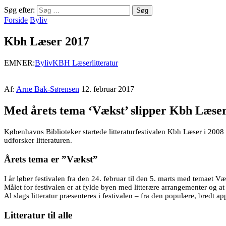
Søg efter:
Forside
Byliv
Kbh Læser 2017
EMNER:
Byliv
KBH Læser
litteratur
Af:
Arne Bak-Sørensen
12. februar 2017
Med årets tema ‘Vækst’ slipper Kbh Læser e
Københavns Biblioteker startede litteraturfestivalen Kbh Læser i 2008
udforsker litteraturen.
Årets tema er ”Vækst”
I år løber festivalen fra den 24. februar til den 5. marts med temaet V
Målet for festivalen er at fylde byen med litterære arrangementer og at 
Al slags litteratur præsenteres i festivalen – fra den populære, bredt ap
Litteratur til alle