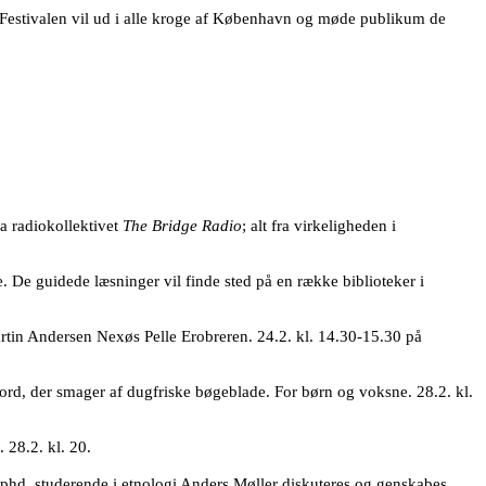
. Festivalen vil ud i alle kroge af København og møde publikum de
a radiokollektivet
The Bridge Radio
; alt fra virkeligheden i
 De guidede læsninger vil finde sted på en række biblioteker i
artin Andersen Nexøs Pelle Erobreren. 24.2. kl. 14.30-15.30 på
g ord, der smager af dugfriske bøgeblade. For børn og voksne. 28.2. kl.
 28.2. kl. 20.
phd. studerende i etnologi Anders Møller diskuteres og genskabes