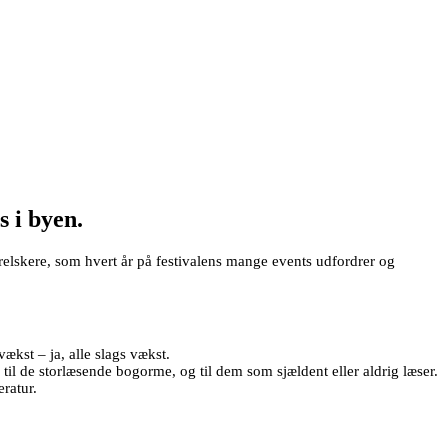
 i byen.
relskere, som hvert år på festivalens mange events udfordrer og
ækst – ja, alle slags vækst.
e til de storlæsende bogorme, og til dem som sjældent eller aldrig læser.
eratur.