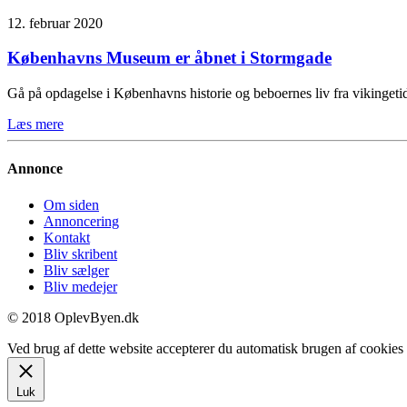
12. februar 2020
Københavns Museum er åbnet i Stormgade
Gå på opdagelse i Københavns historie og beboernes liv fra vikinge
Læs mere
Annonce
Om siden
Annoncering
Kontakt
Bliv skribent
Bliv sælger
Bliv medejer
© 2018 OplevByen.dk
Ved brug af dette website accepterer du automatisk brugen af cookies t
Luk