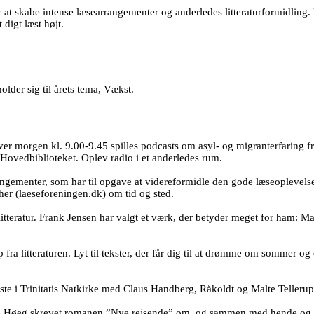
 at skabe intense læsearrangementer og anderledes litteraturformidling
 digt læst højt.
lder sig til årets tema, Vækst.
r morgen kl. 9.00-9.45 spilles podcasts om asyl- og migranterfaring fr
 Hovedbiblioteket. Oplev radio i et anderledes rum.
gementer, som har til opgave at videreformidle den gode læseoplevelse.
er (laeseforeningen.dk) om tid og sted.
itteratur. Frank Jensen har valgt et værk, der betyder meget for ham: M
fra litteraturen. Lyt til tekster, der får dig til at drømme om sommer o
te i Trinitatis Natkirke med Claus Handberg, Råkoldt og Malte Tellerup.
 Tine Høeg skrevet romanen ”Nye rejsende” om, og sammen med hende og 