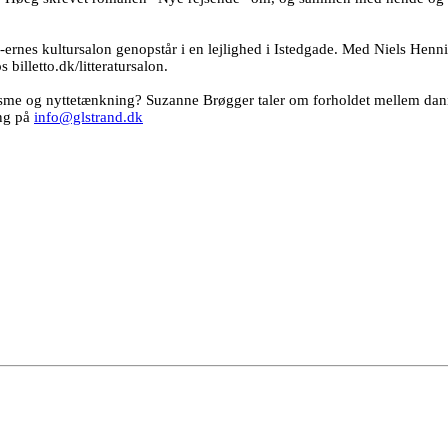
20-ernes kultursalon genopstår i en lejlighed i Istedgade. Med Niels 
billetto.dk/litteratursalon.
lisme og nyttetænkning? Suzanne Brøgger taler om forholdet mellem dann
ing på
info@glstrand.dk