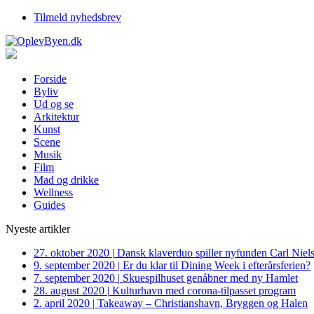
Tilmeld nyhedsbrev
Forside
Byliv
Ud og se
Arkitektur
Kunst
Scene
Musik
Film
Mad og drikke
Wellness
Guides
Nyeste artikler
27. oktober 2020
|
Dansk klaverduo spiller nyfunden Carl Niel
9. september 2020
|
Er du klar til Dining Week i efterårsferien?
7. september 2020
|
Skuespilhuset genåbner med ny Hamlet
28. august 2020
|
Kulturhavn med corona-tilpasset program
2. april 2020
|
Takeaway – Christianshavn, Bryggen og Halen