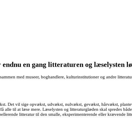
ndnu en gang litteraturen og læselysten løs
 sammen med museer, boghandlere, kulturinstitutioner og andre litteratu
ækst. Det vil sige opvækst, udvækst, nulvækst, gevækst, hårvækst, plantev
få alle til at læse mere. Læselysten og litteraturglæden skal spredes båd
pellerende litteratur til den smalle, eksperimenterende eller krævende litt