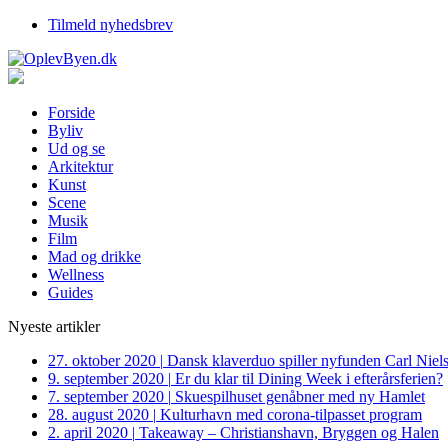
Tilmeld nyhedsbrev
Forside
Byliv
Ud og se
Arkitektur
Kunst
Scene
Musik
Film
Mad og drikke
Wellness
Guides
Nyeste artikler
27. oktober 2020
|
Dansk klaverduo spiller nyfunden Carl Niel
9. september 2020
|
Er du klar til Dining Week i efterårsferien?
7. september 2020
|
Skuespilhuset genåbner med ny Hamlet
28. august 2020
|
Kulturhavn med corona-tilpasset program
2. april 2020
|
Takeaway – Christianshavn, Bryggen og Halen