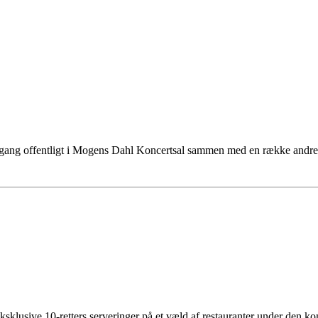
te gang offentligt i Mogens Dahl Koncertsal sammen med en række and
eksklusive 10-retters serveringer på et væld af restauranter under d