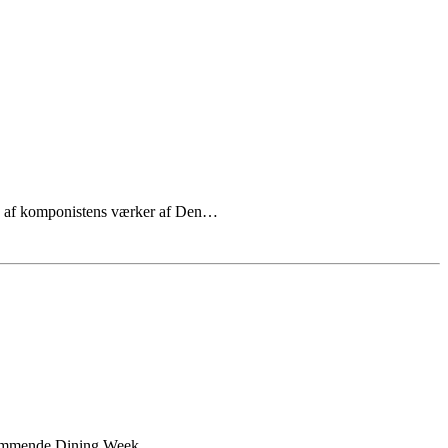
re af komponistens værker af Den…
en kommende Dining Week…