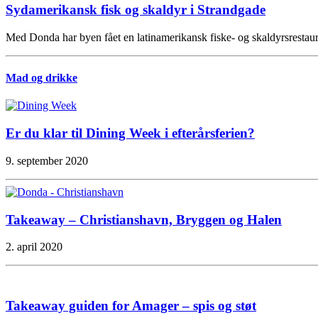
Sydamerikansk fisk og skaldyr i Strandgade
Med Donda har byen fået en latinamerikansk fiske- og skaldyrsrestaur
Mad og drikke
Er du klar til Dining Week i efterårsferien?
9. september 2020
Takeaway – Christianshavn, Bryggen og Halen
2. april 2020
Takeaway guiden for Amager – spis og støt