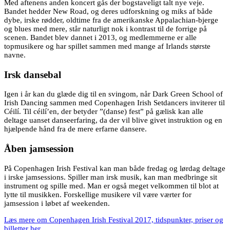
Med aftenens anden koncert gås der bogstaveligt talt nye veje.
Bandet hedder New Road, og deres udforskning og miks af både
dybe, irske rødder, oldtime fra de amerikanske Appalachian-bjerge
og blues med mere, står naturligt nok i kontrast til de forrige på
scenen. Bandet blev dannet i 2013, og medlemmerne er alle
topmusikere og har spillet sammen med mange af Irlands største
navne.
Irsk dansebal
Igen i år kan du glæde dig til en svingom, når Dark Green School of
Irish Dancing sammen med Copenhagen Irish Setdancers inviterer til
Céilí. Til céilí’en, der betyder ”(danse) fest” på gælisk kan alle
deltage uanset danseerfaring, da der vil blive givet instruktion og en
hjælpende hånd fra de mere erfarne dansere.
Åben jamsession
På Copenhagen Irish Festival kan man både fredag og lørdag deltage
i irske jamsessions. Spiller man irsk musik, kan man medbringe sit
instrument og spille med. Man er også meget velkommen til blot at
lytte til musikken. Forskellige musikere vil være værter for
jamsession i løbet af weekenden.
Læs mere om Copenhagen Irish Festival 2017, tidspunkter, priser og
billetter her.