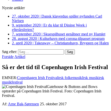
Nyeste artikler
27. oktober 2020
|
Dansk klaverduo spiller nyfunden Carl
Nielsen
9. september 2020
|
Er du klar til Dining Week i
efterårsferien?
7. september 2020
|
Skuespilhuset genåbner med ny Hamlet
28. august 2020
|
Kulturhavn med corona-tilpasset program
2. april 2020
|
Takeaway – Christianshavn, Bryggen og Halen
Søg efter:
Forside
Artikel
Så er det tid til Copenhagen Irish Festival
EMNER:
Copenhagen Irish Festival
irsk folkemusik
Irsk musik
irsk
musikfestival
Gatehouse & Buttons and Bows
optræder på Copenhagen Irish Festival. Foto: Copenhagen Irish
Festival.
Af:
Arne Bak-Sørensen
25. oktober 2017