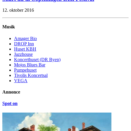
12. oktober 2016
Musik
Amager Bio
DROP Inn
Huset KBH
Jazzhouse
Koncerthuset (DR Byen)
Mojos Blues Bar
Pumpehuset
Tivolis Koncertsal
VEGA
Annonce
Spot on