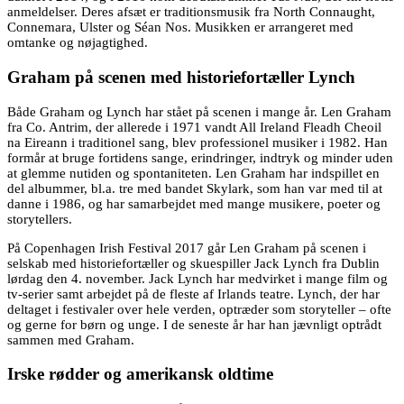
anmeldelser. Deres afsæt er traditionsmusik fra North Connaught,
Connemara, Ulster og Séan Nos. Musikken er arrangeret med
omtanke og nøjagtighed.
Graham på scenen med historiefortæller Lynch
Både Graham og Lynch har stået på scenen i mange år. Len Graham
fra Co. Antrim, der allerede i 1971 vandt All Ireland Fleadh Cheoil
na Eireann i traditionel sang, blev professionel musiker i 1982. Han
formår at bruge fortidens sange, erindringer, indtryk og minder uden
at glemme nutiden og spontaniteten. Len Graham har indspillet en
del albummer, bl.a. tre med bandet Skylark, som han var med til at
danne i 1986, og har samarbejdet med mange musikere, poeter og
storytellers.
På Copenhagen Irish Festival 2017 går Len Graham på scenen i
selskab med historiefortæller og skuespiller Jack Lynch fra Dublin
lørdag den 4. november. Jack Lynch har medvirket i mange film og
tv-serier samt arbejdet på de fleste af Irlands teatre. Lynch, der har
deltaget i festivaler over hele verden, optræder som storyteller – ofte
og gerne for børn og unge. I de seneste år har han jævnligt optrådt
sammen med Graham.
Irske rødder og amerikansk oldtime