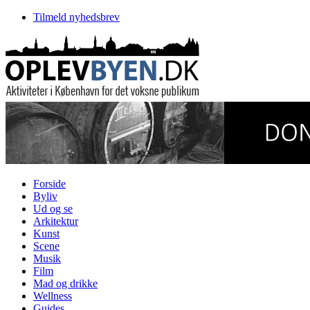
Tilmeld nyhedsbrev
Forside
Byliv
Ud og se
Arkitektur
Kunst
Scene
Musik
Film
Mad og drikke
Wellness
Guides