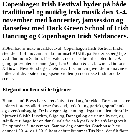
Copenhagen Irish Festival byder på både
traditionel og nutidig irsk musik den 3.-4.
november med koncerter, jamsession og
dansefest med Dark Green School of Irish
Dancing og Copenhagen Irish Setdancers.
Københavns irske musikfestival, Copenhagen Irish Festival finder
sted den 3.-4. november i kulturhuset KU.BE på Frederiksberg lige
ved Flintholm Station. Festivalen, der i år løber af stablen for 39.
gang, præsenterer denne gang Len Graham & Jack Lynch, Buttons
& Bows, New Road og Gatehouse. Tilsammen giver de fire navne et
billede af diversiteten og spændvidden på den irske traditionelle
scene.
Elegant mellem stille hjørner
Buttons and Bows har været aktive i en lang årrække. Deres musik er
poleret i ordets allerfineste forstand, lydefrit og perfekt, sprudlende
og overskudsagtig. De bevæger sig nemt og elegant mellem de stille
hjørner i Sliabh Luachra, Sligo og Donegal og de fjerne kyster, og
står ikke tilbage for en dansk vals fra en kyst ikke helt så langt væk.
De optræder 3. november. Samme dag optræder Gatehouse blev
dannet i 2014, og i 2016 kom debutalbummet Tús Nua, der fik flotte