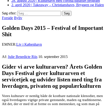
28. august 2020
|
Kulturhavn med corona-tilpasset program
2. april 2020
|
Takeaway – Christianshavn, Bryggen og Halen
Søg efter:
Forside
Byliv
Golden Days 2015 – Festival of Important
Shit
EMNER:
Liv i København
Af:
Julie Benedicte Riis
10. september 2015
Gider vi arve kulturarven? Årets Golden
Days Festival giver kulturarven et
servicetjek og udvider listen med ting fra
hverdagen, privaten og populærkulturen
Vores kulturarv er nemlig både de kostbare nationale klenodier, men
også hverdagens vigtige private genstande, maden og traditionerne.
Alt det, der er med til at forme os som mennesker, og som man på