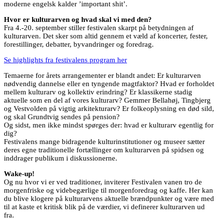
moderne engelsk kalder ’important shit’.
Hvor er kulturarven og hvad skal vi med den?
Fra 4.-20. september stiller festivalen skarpt på betydningen af
kulturarven. Det sker som altid gennem et væld af koncerter, fester,
forestillinger, debatter, byvandringer og foredrag.
Se highlights fra festivalens program her
Temaerne for årets arrangementer er blandt andet: Er kulturarven
nødvendig dannelse eller en tyngende magtfaktor? Hvad er forholdet
mellem kulturarv og kollektiv erindring? Er klassikerne stadig
aktuelle som en del af vores kulturarv? Gemmer Bellahøj, Tingbjerg
og Vestvolden på vigtig arkitekturarv? Er folkeoplysning en død sild,
og skal Grundtvig sendes på pension?
Og sidst, men ikke mindst spørges der: hvad er kulturarv egentlig for
dig?
Festivalens mange bidragende kulturinstitutioner og museer sætter
deres egne traditionelle fortællinger om kulturarven på spidsen og
inddrager publikum i diskussionerne.
Wake-up!
Og nu hvor vi er ved traditioner, inviterer Festivalen vanen tro de
morgenfriske og videbegærlige til morgenforedrag og kaffe. Her kan
du blive klogere på kulturarvens aktuelle brændpunkter og være med
til at kaste et kritisk blik på de værdier, vi definerer kulturarven ud
fra.