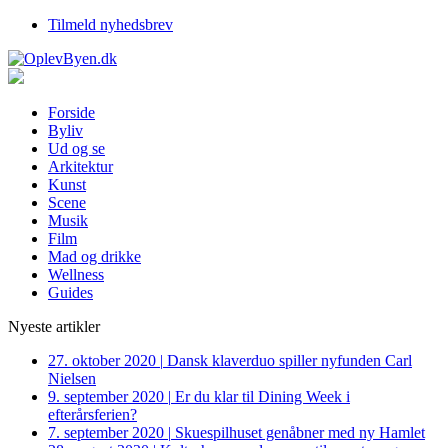
Tilmeld nyhedsbrev
Forside
Byliv
Ud og se
Arkitektur
Kunst
Scene
Musik
Film
Mad og drikke
Wellness
Guides
Nyeste artikler
27. oktober 2020
|
Dansk klaverduo spiller nyfunden Carl
Nielsen
9. september 2020
|
Er du klar til Dining Week i
efterårsferien?
7. september 2020
|
Skuespilhuset genåbner med ny Hamlet