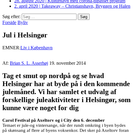
28. august 2020
|
Kulturhavn med corona-tilpasset program
2. april 2020
|
Takeaway – Christianshavn, Bryggen og Halen
Søg efter:
Forside
Byliv
Jul i Helsingør
EMNER:
Liv i København
Af:
Brian S. L. Asserhøj
19. november 2014
Tag et smut op nordpå og se hvad
Helsingør har at byde på i den kommende
julemåned. Vi har samlet et udvalg af
forskellige juleaktiviteter i Helsingør, som
kunne være noget for dig
Carol Festival på Axeltorv og i City den 6. december
Temaet er jule-og vintersange, når der rundt omkring i byen bydes
på skønsang af flere af byens voksenkor. Det sker på Axeltorv foran