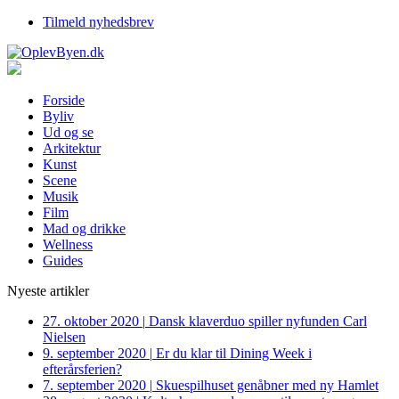
Tilmeld nyhedsbrev
Forside
Byliv
Ud og se
Arkitektur
Kunst
Scene
Musik
Film
Mad og drikke
Wellness
Guides
Nyeste artikler
27. oktober 2020
|
Dansk klaverduo spiller nyfunden Carl
Nielsen
9. september 2020
|
Er du klar til Dining Week i
efterårsferien?
7. september 2020
|
Skuespilhuset genåbner med ny Hamlet