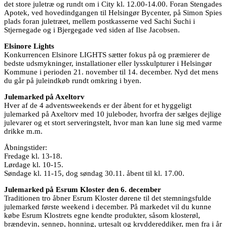
det store juletræ og rundt om i City kl. 12.00-14.00. Foran Stengades
Apotek, ved hovedindgangen til Helsingør Bycenter, på Simon Spies
plads foran juletræet, mellem postkasserne ved Sachi Suchi i
Stjernegade og i Bjergegade ved siden af Ilse Jacobsen.
Elsinore Lights
Konkurrencen Elsinore LIGHTS sætter fokus på og præmierer de
bedste udsmykninger, installationer eller lysskulpturer i Helsingør
Kommune i perioden 21. november til 14. december. Nyd det mens
du går på juleindkøb rundt omkring i byen.
Julemarked på Axeltorv
Hver af de 4 adventsweekends er der åbent for et hyggeligt
julemarked på Axeltorv med 10 juleboder, hvorfra der sælges dejlige
julevarer og et stort serveringstelt, hvor man kan lune sig med varme
drikke m.m.
Åbningstider:
Fredage kl. 13-18.
Lørdage kl. 10-15.
Søndage kl. 11-15, dog søndag 30.11. åbent til kl. 17.00.
Julemarked på Esrum Kloster den 6. december
Traditionen tro åbner Esrum Kloster dørene til det stemningsfulde
julemarked første weekend i december. På markedet vil du kunne
købe Esrum Klostrets egne kendte produkter, såsom klosterøl,
brændevin, sennep, honning, urtesalt og kryddereddiker, men fra i år