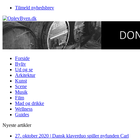
Tilmeld nyhedsbrev
Forside
Byliv
Ud og se
Arkitektur
Kunst
Scene
Musik
Film
Mad og drikke
Wellness
Guides
Nyeste artikler
27. oktober 2020
|
Dansk klaverduo spiller nyfunden Carl