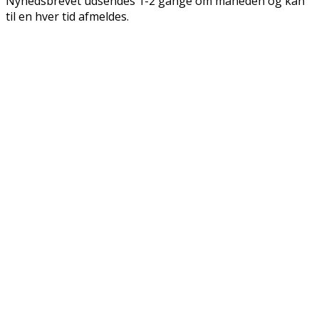
Nyhedsbrevet udsendes 1-2 gange om måneden og kan
til en hver tid afmeldes.