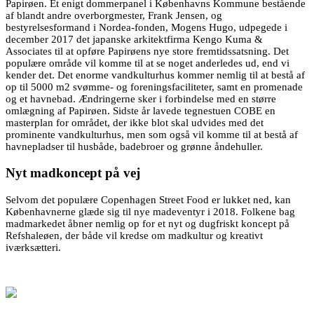
Papirøen. Et enigt dommerpanel i Københavns Kommune bestående
af blandt andre overborgmester, Frank Jensen, og
bestyrelsesformand i Nordea-fonden, Mogens Hugo, udpegede i
december 2017 det japanske arkitektfirma Kengo Kuma &
Associates til at opføre Papirøens nye store fremtidssatsning. Det
populære område vil komme til at se noget anderledes ud, end vi
kender det. Det enorme vandkulturhus kommer nemlig til at bestå af
op til 5000 m2 svømme- og foreningsfaciliteter, samt en promenade
og et havnebad. Ændringerne sker i forbindelse med en større
omlægning af Papirøen. Sidste år lavede tegnestuen COBE en
masterplan for området, der ikke blot skal udvides med det
prominente vandkulturhus, men som også vil komme til at bestå af
havnepladser til husbåde, badebroer og grønne åndehuller.
Nyt madkoncept på vej
Selvom det populære Copenhagen Street Food er lukket ned, kan
Københavnerne glæde sig til nye madeventyr i 2018. Folkene bag
madmarkedet åbner nemlig op for et nyt og dugfriskt koncept på
Refshaleøen, der både vil kredse om madkultur og kreativt
iværksætteri.