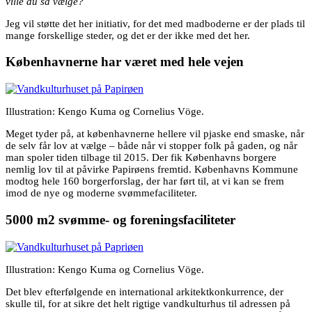
ville du så vælge?
Jeg vil støtte det her initiativ, for det med madboderne er der plads til
mange forskellige steder, og det er der ikke med det her.
Københavnerne har været med hele vejen
Illustration: Kengo Kuma og Cornelius Vöge.
Meget tyder på, at københavnerne hellere vil pjaske end smaske, når
de selv får lov at vælge – både når vi stopper folk på gaden, og når
man spoler tiden tilbage til 2015. Der fik Københavns borgere
nemlig lov til at påvirke Papirøens fremtid. Københavns Kommune
modtog hele 160 borgerforslag, der har ført til, at vi kan se frem
imod de nye og moderne svømmefaciliteter.
5000 m2 svømme- og foreningsfaciliteter
Illustration: Kengo Kuma og Cornelius Vöge.
Det blev efterfølgende en international arkitektkonkurrence, der
skulle til, for at sikre det helt rigtige vandkulturhus til adressen på