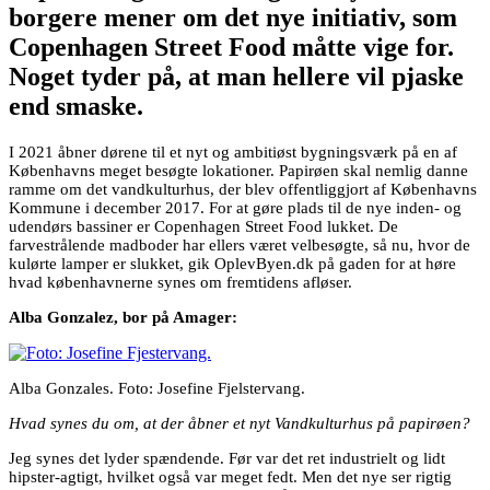
borgere mener om det nye initiativ, som
Copenhagen Street Food måtte vige for.
Noget tyder på, at man hellere vil pjaske
end smaske.
I 2021 åbner dørene til et nyt og ambitiøst bygningsværk på en af
Københavns meget besøgte lokationer. Papirøen skal nemlig danne
ramme om det vandkulturhus, der blev offentliggjort af Københavns
Kommune i december 2017. For at gøre plads til de nye inden- og
udendørs bassiner er Copenhagen Street Food lukket. De
farvestrålende madboder har ellers været velbesøgte, så nu, hvor de
kulørte lamper er slukket, gik OplevByen.dk på gaden for at høre
hvad københavnerne synes om fremtidens afløser.
Alba Gonzalez, bor på Amager:
Alba Gonzales. Foto: Josefine Fjelstervang.
Hvad synes du om, at der åbner et nyt Vandkulturhus på papirøen?
Jeg synes det lyder spændende. Før var det ret industrielt og lidt
hipster-agtigt, hvilket også var meget fedt. Men det nye ser rigtig