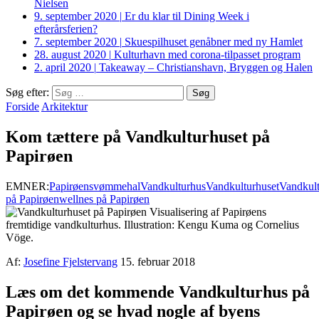
Nielsen
9. september 2020
|
Er du klar til Dining Week i
efterårsferien?
7. september 2020
|
Skuespilhuset genåbner med ny Hamlet
28. august 2020
|
Kulturhavn med corona-tilpasset program
2. april 2020
|
Takeaway – Christianshavn, Bryggen og Halen
Søg efter:
Forside
Arkitektur
Kom tættere på Vandkulturhuset på
Papirøen
EMNER:
Papirøen
svømmehal
Vandkulturhus
Vandkulturhuset
Vandkult
på Papirøen
wellnes på Papirøen
Visualisering af Papirøens
fremtidige vandkulturhus. Illustration: Kengu Kuma og Cornelius
Vöge.
Af:
Josefine Fjelstervang
15. februar 2018
Læs om det kommende Vandkulturhus på
Papirøen og se hvad nogle af byens