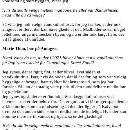
voldsomt og stort byggeri, synes jeg.
Hvis du skulle vælge mellem madboderne eller vandkulturhuset,
hvad ville du så vælge?
Så ville jeg nok vælge vandkulturhuset, for jeg tænker, at der nok
alligevel er flere, der kan have glæde af dét. Madboderne var meget
rettet mod unge mennesker i byen, og nu er der nok langt flere, der
vil få glæde af området.
Marie Thun, bor på Amager:
Hvad synes du om, at der i 2021 bliver åbnet et nyt vandkulturhus
på Papirøen i stedet for Copenhagen Street Food?
Jeg synes, det er rigtig fint, at der bliver lavet sådan et
vandkulturhus. Især, hvis de boder, der lå der før, og som var vældig
hyggelige at besøge, bare rykker lidt længere ud, som jeg har
forstået. Så kan der stadig være plads til den umiddelbare madkultur
og gadekultur.
Jeg synes også, det er et fint initiativ at lægge kulturhuset ved
havnen – det er der behov for. Det er godt, at vi får noget spændende
arkitektur ind som en modsætning til det, der ligger på Kalvebod
ovre på den anden side, som er dødhamrende kedeligt. Hvis der kan
komme mere liv til vandet og byen, så er det glædeligt!
Hvis du skulle vælge mellem madboder eller vandkulturhus, hvad