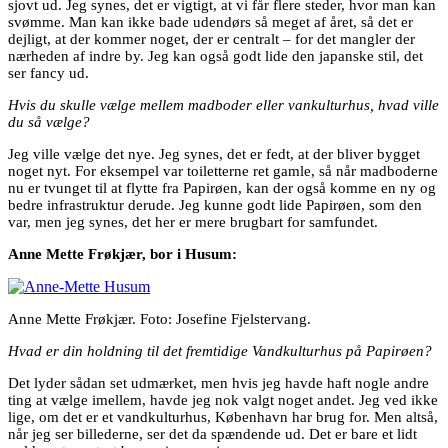
sjovt ud. Jeg synes, det er vigtigt, at vi får flere steder, hvor man kan
svømme. Man kan ikke bade udendørs så meget af året, så det er
dejligt, at der kommer noget, der er centralt – for det mangler der
nærheden af indre by. Jeg kan også godt lide den japanske stil, det
ser fancy ud.
Hvis du skulle vælge mellem madboder eller vankulturhus, hvad ville
du så vælge?
Jeg ville vælge det nye. Jeg synes, det er fedt, at der bliver bygget
noget nyt. For eksempel var toiletterne ret gamle, så når madboderne
nu er tvunget til at flytte fra Papirøen, kan der også komme en ny og
bedre infrastruktur derude. Jeg kunne godt lide Papirøen, som den
var, men jeg synes, det her er mere brugbart for samfundet.
Anne Mette Frøkjær, bor i Husum:
Anne Mette Frøkjær. Foto: Josefine Fjelstervang.
Hvad er din holdning til det fremtidige Vandkulturhus på Papirøen?
Det lyder sådan set udmærket, men hvis jeg havde haft nogle andre
ting at vælge imellem, havde jeg nok valgt noget andet. Jeg ved ikke
lige, om det er et vandkulturhus, København har brug for. Men altså,
når jeg ser billederne, ser det da spændende ud. Det er bare et lidt