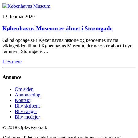
12. februar 2020
Københavns Museum er åbnet i Stormgade
Gå på opdagelse i Københavns historie og beboernes liv fra
vikingetiden til nu i Københavns Museum, der netop er åbnet i nye
rammer i Stormgade….
Læs mere
Annonce
Om siden
Annoncering
Kontakt
Bliv skribent
Bliv sælger
Bliv medejer
© 2018 OplevByen.dk
Ved brug af dette website accepterer du automatisk brugen af