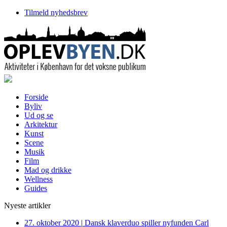
Tilmeld nyhedsbrev
Forside
Byliv
Ud og se
Arkitektur
Kunst
Scene
Musik
Film
Mad og drikke
Wellness
Guides
Nyeste artikler
27. oktober 2020
|
Dansk klaverduo spiller nyfunden Carl