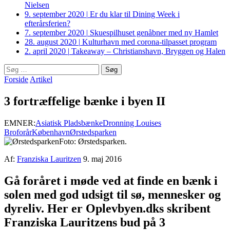
Nielsen
9. september 2020
|
Er du klar til Dining Week i
efterårsferien?
7. september 2020
|
Skuespilhuset genåbner med ny Hamlet
28. august 2020
|
Kulturhavn med corona-tilpasset program
2. april 2020
|
Takeaway – Christianshavn, Bryggen og Halen
Søg
efter:
Forside
Artikel
3 fortræffelige bænke i byen II
EMNER:
Asiatisk Plads
bænke
Dronning Louises
Bro
forår
København
Ørstedsparken
Foto: Ørstedsparken.
Af:
Franziska Lauritzen
9. maj 2016
Gå foråret i møde ved at finde en bænk i
solen med god udsigt til sø, mennesker og
dyreliv. Her er Oplevbyen.dks skribent
Franziska Lauritzens bud på 3