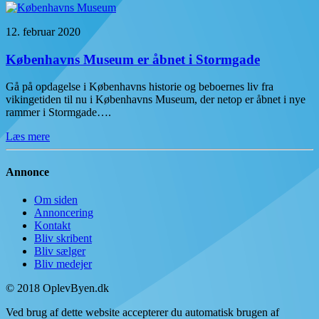
12. februar 2020
Københavns Museum er åbnet i Stormgade
Gå på opdagelse i Københavns historie og beboernes liv fra
vikingetiden til nu i Københavns Museum, der netop er åbnet i nye
rammer i Stormgade….
Læs mere
Annonce
Om siden
Annoncering
Kontakt
Bliv skribent
Bliv sælger
Bliv medejer
© 2018 OplevByen.dk
Ved brug af dette website accepterer du automatisk brugen af