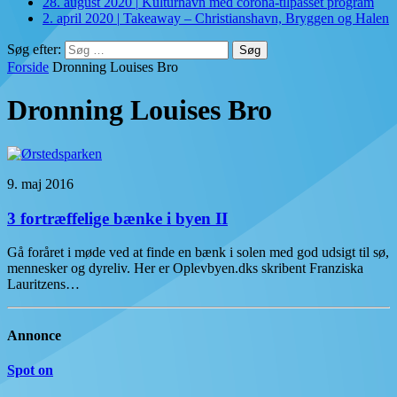
28. august 2020
|
Kulturhavn med corona-tilpasset program
2. april 2020
|
Takeaway – Christianshavn, Bryggen og Halen
Søg efter:
Forside
Dronning Louises Bro
Dronning Louises Bro
9. maj 2016
3 fortræffelige bænke i byen II
Gå foråret i møde ved at finde en bænk i solen med god udsigt til sø,
mennesker og dyreliv. Her er Oplevbyen.dks skribent Franziska
Lauritzens…
Annonce
Spot on