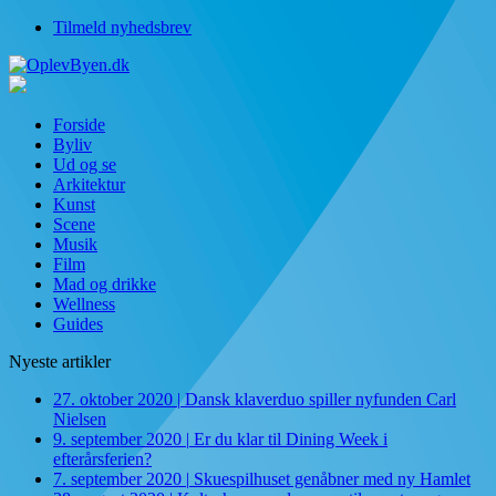
Tilmeld nyhedsbrev
Forside
Byliv
Ud og se
Arkitektur
Kunst
Scene
Musik
Film
Mad og drikke
Wellness
Guides
Nyeste artikler
27. oktober 2020
|
Dansk klaverduo spiller nyfunden Carl
Nielsen
9. september 2020
|
Er du klar til Dining Week i
efterårsferien?
7. september 2020
|
Skuespilhuset genåbner med ny Hamlet