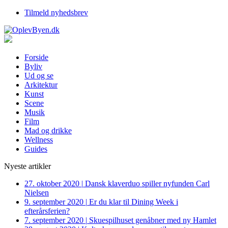
Tilmeld nyhedsbrev
Forside
Byliv
Ud og se
Arkitektur
Kunst
Scene
Musik
Film
Mad og drikke
Wellness
Guides
Nyeste artikler
27. oktober 2020
|
Dansk klaverduo spiller nyfunden Carl
Nielsen
9. september 2020
|
Er du klar til Dining Week i
efterårsferien?
7. september 2020
|
Skuespilhuset genåbner med ny Hamlet