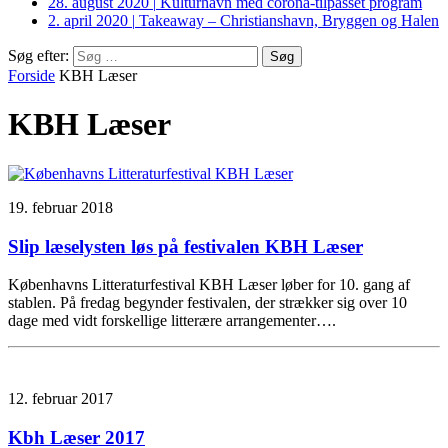
28. august 2020
|
Kulturhavn med corona-tilpasset program
2. april 2020
|
Takeaway – Christianshavn, Bryggen og Halen
Søg efter:
Forside
KBH Læser
KBH Læser
19. februar 2018
Slip læselysten løs på festivalen KBH Læser
Københavns Litteraturfestival KBH Læser løber for 10. gang af
stablen. På fredag begynder festivalen, der strækker sig over 10
dage med vidt forskellige litterære arrangementer….
12. februar 2017
Kbh Læser 2017