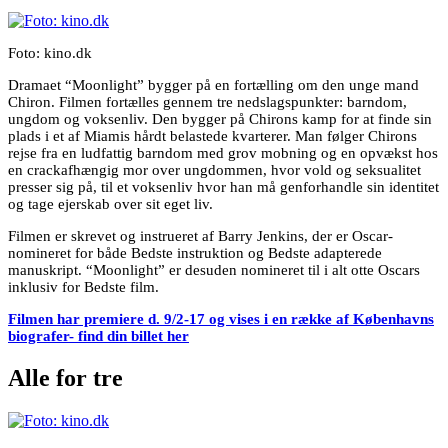
Foto: kino.dk
Dramaet “Moonlight” bygger på en fortælling om den unge mand
Chiron. Filmen fortælles gennem tre nedslagspunkter: barndom,
ungdom og voksenliv. Den bygger på Chirons kamp for at finde sin
plads i et af Miamis hårdt belastede kvarterer. Man følger Chirons
rejse fra en ludfattig barndom med grov mobning og en opvækst hos
en crackafhængig mor over ungdommen, hvor vold og seksualitet
presser sig på, til et voksenliv hvor han må genforhandle sin identitet
og tage ejerskab over sit eget liv.
Filmen er skrevet og instrueret af Barry Jenkins, der er Oscar-
nomineret for både Bedste instruktion og Bedste adapterede
manuskript. “Moonlight” er desuden nomineret til i alt otte Oscars
inklusiv for Bedste film.
Filmen har premiere d. 9/2-17 og vises i en række af Københavns
biografer- find din billet her
Alle for tre