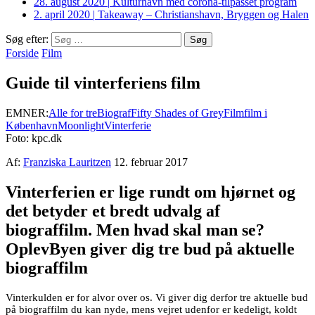
28. august 2020
|
Kulturhavn med corona-tilpasset program
2. april 2020
|
Takeaway – Christianshavn, Bryggen og Halen
Søg efter:
Forside
Film
Guide til vinterferiens film
EMNER:
Alle for tre
Biograf
Fifty Shades of Grey
Film
film i
København
Moonlight
Vinterferie
Foto: kpc.dk
Af:
Franziska Lauritzen
12. februar 2017
Vinterferien er lige rundt om hjørnet og
det betyder et bredt udvalg af
biograffilm. Men hvad skal man se?
OplevByen giver dig tre bud på aktuelle
biograffilm
Vinterkulden er for alvor over os. Vi giver dig derfor tre aktuelle bud
på biograffilm du kan nyde, mens vejret udenfor er kedeligt, koldt