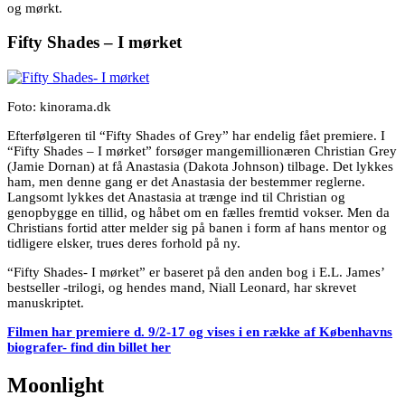
og mørkt.
Fifty Shades – I mørket
Foto: kinorama.dk
Efterfølgeren til “Fifty Shades of Grey” har endelig fået premiere. I
“Fifty Shades – I mørket” forsøger mangemillionæren Christian Grey
(Jamie Dornan) at få Anastasia (Dakota Johnson) tilbage. Det lykkes
ham, men denne gang er det Anastasia der bestemmer reglerne.
Langsomt lykkes det Anastasia at trænge ind til Christian og
genopbygge en tillid, og håbet om en fælles fremtid vokser. Men da
Christians fortid atter melder sig på banen i form af hans mentor og
tidligere elsker, trues deres forhold på ny.
“Fifty Shades- I mørket” er baseret på den anden bog i E.L. James’
bestseller -trilogi, og hendes mand, Niall Leonard, har skrevet
manuskriptet.
Filmen har premiere d. 9/2-17 og vises i en række af Københavns
biografer- find din billet her
Moonlight