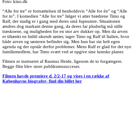
Foto: kino.dk
“Alle for tre” er fortsættelsen til henholdsvis “Alle for én” og “Alle
for to”. I komedien “Alle for tre” følger vi atter brødrene Timo og
Ralf, der stadig er i gang med deres små fupnumre. Situationen
ændres dog markant denne gang, da deres far pludselig må stille
træskoene, og muligheden for en stor arv dukker op. Men da arven
er tiltænkt en hidtil ukendt søster, tager Timo og Ralf til Italien, hvor
både arven og søsteren befinder sig. Men hun har sin helt egen
agenda og der opstår derfor problemer. Mens Ralf er glad for det nye
familiemedlem, har Timo svært ved at opgive sine lumske planer.
Filmen er instrueret af Rasmus Heide, ligesom de to forgængere.
Begge film blev store publikumssucceser.
Filmen havde premiere d. 2/2-17 og vises i en række af
Københavns biografer- find din billet her