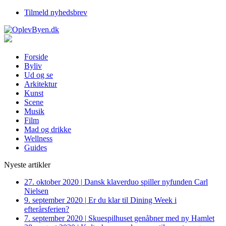
Tilmeld nyhedsbrev
Forside
Byliv
Ud og se
Arkitektur
Kunst
Scene
Musik
Film
Mad og drikke
Wellness
Guides
Nyeste artikler
27. oktober 2020
|
Dansk klaverduo spiller nyfunden Carl
Nielsen
9. september 2020
|
Er du klar til Dining Week i
efterårsferien?
7. september 2020
|
Skuespilhuset genåbner med ny Hamlet