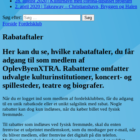
28. august 2020
|
Kulturhavn med corona-tilpasset program
2. april 2020
|
Takeaway – Christianshavn, Bryggen og Halen
Søg efter:
Forside
Fordelsklub
Rabataftaler
Her kan du se, hvilke rabataftaler, du får
adgang til som medlem af
OplevByenXTRA. Rabatterne omfatter
udvalgte kulturinstitutioner, koncert- og
spillesteder, teatre og biografer.
Når du er logget ind som medlem af fordelsklubben, får du adgang
til en unik rabatkode eller et unikt salgslink med rabat. Nogle
rabatter kan dog kun indløses, når du køber billet ved fysisk
fremmøde.
Til rabatter som indløses ved fysisk fremmøde, skal du enten
fremvise et udprintet medlemskort, som du modtager per e-mail, når
du bliver medlem, eller fremvise det digitalt på din telefon.