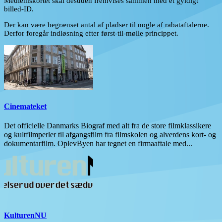
Medlemskortet skal desuden fremvises sammen med et gyldigt
billed-ID.
Der kan være begrænset antal af pladser til nogle af rabataftalerne.
Derfor foregår indløsning efter først-til-mølle princippet.
Cinemateket
Det officielle Danmarks Biograf med alt fra de store filmklassikere
og kultfilmperler til afgangsfilm fra filmskolen og alverdens kort- og
dokumentarfilm. OplevByen har tegnet en firmaaftale med...
KulturenNU