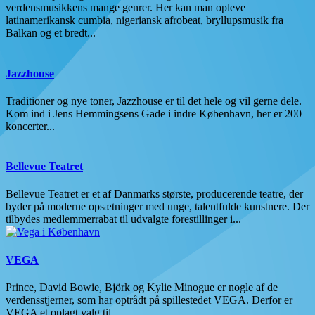
verdensmusikkens mange genrer. Her kan man opleve
latinamerikansk cumbia, nigeriansk afrobeat, bryllupsmusik fra
Balkan og et bredt...
Jazzhouse
Traditioner og nye toner, Jazzhouse er til det hele og vil gerne dele.
Kom ind i Jens Hemmingsens Gade i indre København, her er 200
koncerter...
Bellevue Teatret
Bellevue Teatret er et af Danmarks største, producerende teatre, der
byder på moderne opsætninger med unge, talentfulde kunstnere. Der
tilbydes medlemmerrabat til udvalgte forestillinger i...
VEGA
Prince, David Bowie, Björk og Kylie Minogue er nogle af de
verdensstjerner, som har optrådt på spillestedet VEGA. Derfor er
VEGA et oplagt valg til...