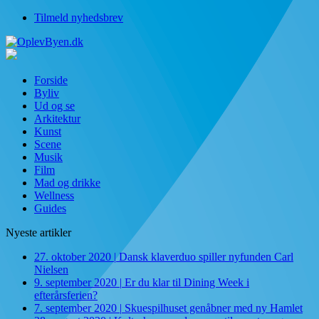
Tilmeld nyhedsbrev
Forside
Byliv
Ud og se
Arkitektur
Kunst
Scene
Musik
Film
Mad og drikke
Wellness
Guides
Nyeste artikler
27. oktober 2020
|
Dansk klaverduo spiller nyfunden Carl
Nielsen
9. september 2020
|
Er du klar til Dining Week i
efterårsferien?
7. september 2020
|
Skuespilhuset genåbner med ny Hamlet