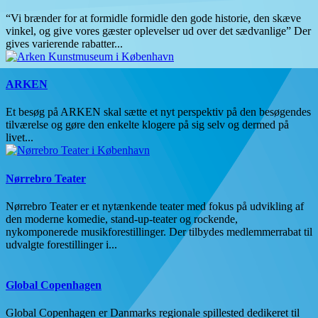
“Vi brænder for at formidle formidle den gode historie, den skæve
vinkel, og give vores gæster oplevelser ud over det sædvanlige” Der
gives varierende rabatter...
ARKEN
Et besøg på ARKEN skal sætte et nyt perspektiv på den besøgendes
tilværelse og gøre den enkelte klogere på sig selv og dermed på
livet...
Nørrebro Teater
Nørrebro Teater er et nytænkende teater med fokus på udvikling af
den moderne komedie, stand-up-teater og rockende,
nykomponerede musikforestillinger. Der tilbydes medlemmerrabat til
udvalgte forestillinger i...
Global Copenhagen
Global Copenhagen er Danmarks regionale spillested dedikeret til