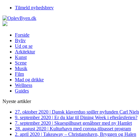
Tilmeld nyhedsbrev
Forside
Byliv
Ud og se
Arkitektur
Kunst
Scene
Musik
Film
Mad og drikke
Wellness
Guides
Nyeste artikler
27. oktober 2020
|
Dansk klaverduo spiller nyfunden Carl Niel
9. september 2020
|
Er du klar til Dining Week i efterårsferien?
7. september 2020
|
Skuespilhuset genåbner med ny Hamlet
28. august 2020
|
Kulturhavn med corona-tilpasset program
2. april 2020
|
Takeaway – Christianshavn, Bryggen og Halen