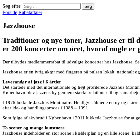
Søg efter:
Forside
Rabataftaler
Jazzhouse
Traditioner og nye toner, Jazzhouse er til
er 200 koncerter om året, hvoraf nogle er g
Der tilbydes medlemmerrabat til udvalgte koncerter hos Jazzhouse. Se
Jazzhouse er en ivrig aktør med fingeren på pulsen lokalt, nationalt o
Leverandør af jazz i 6 årtier
Det startede med det internationale og højt profilerede Jazzhus Mon
København blev jazzens by gennem stærke relationer til og samarbej
I 1976 lukkede Jazzhus Montmatre. Heldigvis åbnede en ny og større
efter ide- og handlingsproces i 1988 – 1991.
Som følge af skybrud i København i 2011 lukkede Jazzhouse for at ge
To scener og mange kunstnere
Jazzhouse indeholder en stor scene i kælderplan og en lille scene, kalde