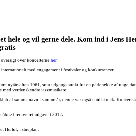
 det hele og vil gerne dele. Kom ind i Jens
ratis
 oversigt over koncerterne
her
.
g internationalt med engagement i festivaler og konkurrencer.
tmatre nytårsaften 1961, som udgangspunkt for en perlerække af unge d
de med verdenskendte jazzmusikere.
 klub af samme navn i samme år, denne var også natdiskotek. Koncert
nåbne i renoveret udgave i 2012.
t Herluf, i stueplan.