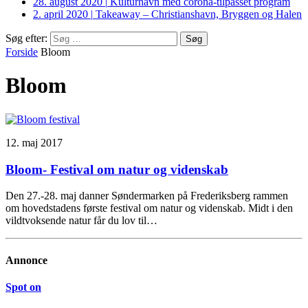
28. august 2020
|
Kulturhavn med corona-tilpasset program
2. april 2020
|
Takeaway – Christianshavn, Bryggen og Halen
Søg efter:
Forside
Bloom
Bloom
12. maj 2017
Bloom- Festival om natur og videnskab
Den 27.-28. maj danner Søndermarken på Frederiksberg rammen
om hovedstadens første festival om natur og videnskab. Midt i den
vildtvoksende natur får du lov til…
Annonce
Spot on