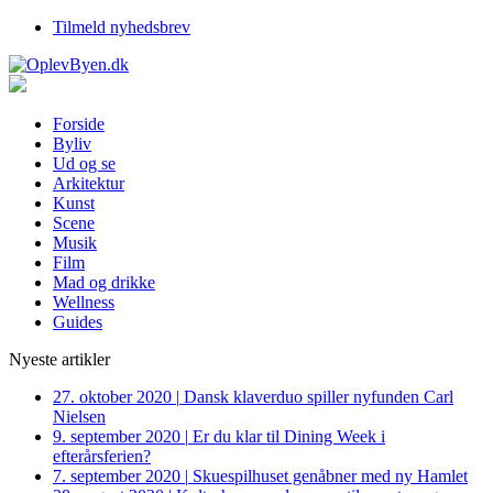
Tilmeld nyhedsbrev
Forside
Byliv
Ud og se
Arkitektur
Kunst
Scene
Musik
Film
Mad og drikke
Wellness
Guides
Nyeste artikler
27. oktober 2020
|
Dansk klaverduo spiller nyfunden Carl
Nielsen
9. september 2020
|
Er du klar til Dining Week i
efterårsferien?
7. september 2020
|
Skuespilhuset genåbner med ny Hamlet