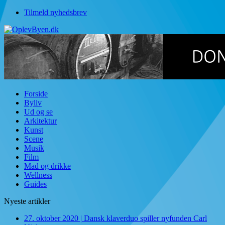
Tilmeld nyhedsbrev
Forside
Byliv
Ud og se
Arkitektur
Kunst
Scene
Musik
Film
Mad og drikke
Wellness
Guides
Nyeste artikler
27. oktober 2020
|
Dansk klaverduo spiller nyfunden Carl