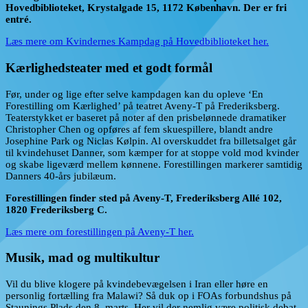
Hovedbiblioteket, Krystalgade 15, 1172 København. Der er fri
entré.
Læs mere om Kvindernes Kampdag på Hovedbiblioteket her.
Kærlighedsteater med et godt formål
Før, under og lige efter selve kampdagen kan du opleve ‘En
Forestilling om Kærlighed’ på teatret Aveny-T på Frederiksberg.
Teaterstykket er baseret på noter af den prisbelønnede dramatiker
Christopher Chen og opføres af fem skuespillere, blandt andre
Josephine Park og Niclas Kølpin. Al overskuddet fra billetsalget går
til kvindehuset Danner, som kæmper for at stoppe vold mod kvinder
og skabe ligeværd mellem kønnene. Forestillingen markerer samtidig
Danners 40-års jubilæum.
Forestillingen finder sted på Aveny-T, Frederiksberg Allé 102,
1820 Frederiksberg C.
Læs mere om forestillingen på Aveny-T her.
Musik, mad og multikultur
Vil du blive klogere på kvindebevægelsen i Iran eller høre en
personlig fortælling fra Malawi? Så duk op i FOAs forbundshus på
Staunings Plads den 8. marts. Her vil der nemlig være politisk debat