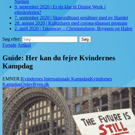
Nielsen
9. september 2020
|
Er du klar til Dining Week i
efterårsferien?
7. september 2020
|
Skuespilhuset genåbner med ny Hamlet
28. august 2020
|
Kulturhavn med corona-tilpasset program
2. april 2020
|
Takeaway – Christianshavn, Bryggen og Halen
Søg efter:
Forside
Artikel
Guide: Her kan du fejre Kvindernes
Kampdag
EMNER:
Kvindernes Internationale Kampdag
Kvindernes
Kampdag
OplevByen.dk