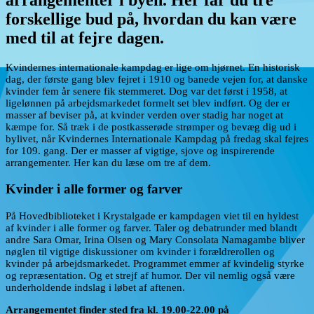
forskellige bud på, hvordan du kan være
med til at fejre dagen.
Kvindernes internationale kampdag er lige om hjørnet. En historisk
dag, der første gang blev fejret i 1910 og banede vejen for, at danske
kvinder fem år senere fik stemmeret. Dog var det først i 1958, at
ligelønnen på arbejdsmarkedet formelt set blev indført. Og der er
masser af beviser på, at kvinder verden over stadig har noget at
kæmpe for. Så træk i de postkasserøde strømper og bevæg dig ud i
bylivet, når Kvindernes Internationale Kampdag på fredag skal fejres
for 109. gang. Der er masser af vigtige, sjove og inspirerende
arrangementer. Her kan du læse om tre af dem.
Kvinder i alle former og farver
På Hovedbiblioteket i Krystalgade er kampdagen viet til en hyldest
af kvinder i alle former og farver. Taler og debatrunder med blandt
andre Sara Omar, Irina Olsen og Mary Consolata Namagambe bliver
nøglen til vigtige diskussioner om kvinder i forældrerollen og
kvinder på arbejdsmarkedet. Programmet emmer af kvindelig styrke
og repræsentation. Og et strejf af humor. Der vil nemlig også være
underholdende indslag i løbet af aftenen.
Arrangementet finder sted fra kl. 19.00-22.00 på