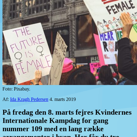
Foto: Pixabay.
Af:
Ida Kragh Pedersen
4. marts 2019
På fredag den 8. marts fejres Kvindernes
Internationale Kampdag for gang
nummer 109 med en lang række
arrangementer i byen. Her får du tre