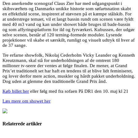
Den anerkendte scenograf Claus Zier har med udgangspunkt i
skibsværftets og Danmarks unikke historie som søfartsnation skabt
en effektfuld scene, inspireret af stævnen på et kæmpe stålskib. For
at understrege temaet, vil et langt bassin rundt om scenen være fyldt
med 40 m3 vand og kan under showet både bruges til bade-bassin
og som affyringsplatform for ild og fyrværkeri. Kubussen, der udgør
selve scenen, består af 120 terning-formede moduler. Lysende
projektioner vil skabe et særskilt, rumligt og visuelt udtryk til hver af
de 37 sange.
Tre erfarne showfolk, Nikolaj Cederholm Vicky Leander og Kenneth
Kreutzmann, skal stå for underholdningen af de omtrent 180
millioner tv-seere der ventes at følge finalen. De mener, at Grand
Prix’et traditionelt set har haft en tendens til at blive lidt feminiseret,
og lover derfor mere action, muskler og hårdt pakket underholdning.
Dog uden at glemme den traditionelle Grand Prix ånd.
Køb billet her
eller følg med fra sofaen På DR1 den 10. maj kl 21
Læs mere om showet her
Relaterede artikler