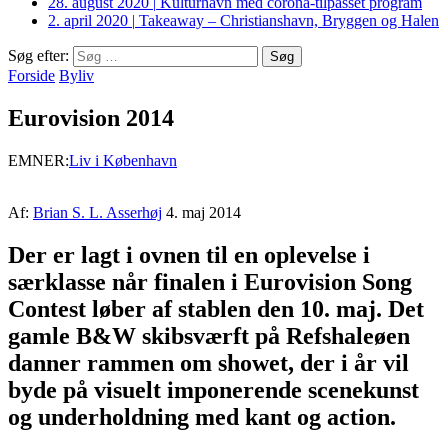
28. august 2020
|
Kulturhavn med corona-tilpasset program
2. april 2020
|
Takeaway – Christianshavn, Bryggen og Halen
Søg efter:
Forside
Byliv
Eurovision 2014
EMNER:
Liv i København
Af:
Brian S. L. Asserhøj
4. maj 2014
Der er lagt i ovnen til en oplevelse i
særklasse når finalen i Eurovision Song
Contest løber af stablen den 10. maj. Det
gamle B&W skibsværft på Refshaleøen
danner rammen om showet, der i år vil
byde på visuelt imponerende scenekunst
og underholdning med kant og action.