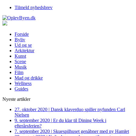
Tilmeld nyhedsbrev
Forside
Byliv
Ud og se
Arkitektur
Kunst
Scene
Musik
Film
Mad og drikke
Wellness
Guides
Nyeste artikler
27. oktober 2020
|
Dansk klaverduo spiller nyfunden Carl
Nielsen
9. september 2020
|
Er du klar til Dining Week i
efterårsferien?
7. september 2020
|
Skuespilhuset genåbner med ny Hamlet