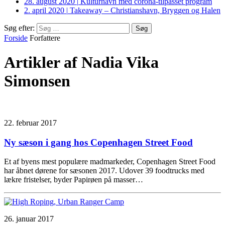
28. august 2020
|
Kulturhavn med corona-tilpasset program
2. april 2020
|
Takeaway – Christianshavn, Bryggen og Halen
Søg efter:
Forside
Forfattere
Artikler af Nadia Vika
Simonsen
22. februar 2017
Ny sæson i gang hos Copenhagen Street Food
Et af byens mest populære madmarkeder, Copenhagen Street Food
har åbnet dørene for sæsonen 2017. Udover 39 foodtrucks med
lækre fristelser, byder Papirøen på masser…
26. januar 2017