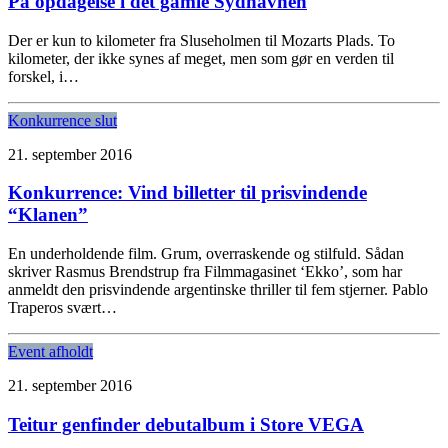
På opdagelse i det gamle Sydhavnen
Der er kun to kilometer fra Sluseholmen til Mozarts Plads. To
kilometer, der ikke synes af meget, men som gør en verden til
forskel, i…
Konkurrence slut
21. september 2016
Konkurrence: Vind billetter til prisvindende
“Klanen”
En underholdende film. Grum, overraskende og stilfuld. Sådan
skriver Rasmus Brendstrup fra Filmmagasinet ‘Ekko’, som har
anmeldt den prisvindende argentinske thriller til fem stjerner. Pablo
Traperos svært…
Event afholdt
21. september 2016
Teitur genfinder debutalbum i Store VEGA