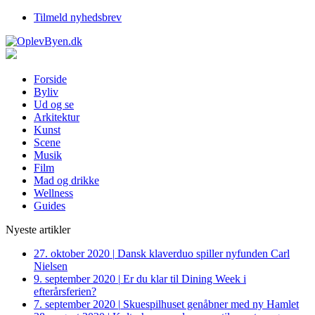
Tilmeld nyhedsbrev
Forside
Byliv
Ud og se
Arkitektur
Kunst
Scene
Musik
Film
Mad og drikke
Wellness
Guides
Nyeste artikler
27. oktober 2020
|
Dansk klaverduo spiller nyfunden Carl
Nielsen
9. september 2020
|
Er du klar til Dining Week i
efterårsferien?
7. september 2020
|
Skuespilhuset genåbner med ny Hamlet