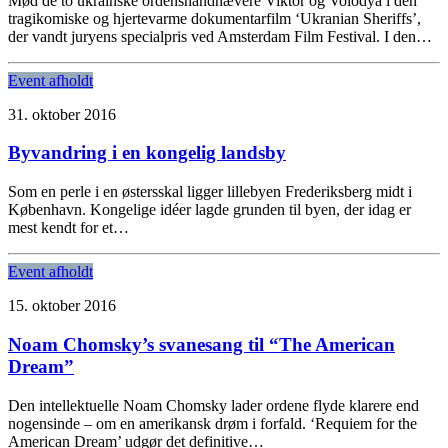
Mød de to ukrainske ordenshåndhævere Viktor og Volodya i den
tragikomiske og hjertevarme dokumentarfilm ‘Ukranian Sheriffs’,
der vandt juryens specialpris ved Amsterdam Film Festival. I den…
Event afholdt
31. oktober 2016
Byvandring i en kongelig landsby
Som en perle i en østersskal ligger lillebyen Frederiksberg midt i
København. Kongelige idéer lagde grunden til byen, der idag er
mest kendt for et…
Event afholdt
15. oktober 2016
Noam Chomsky’s svanesang til “The American
Dream”
Den intellektuelle Noam Chomsky lader ordene flyde klarere end
nogensinde – om en amerikansk drøm i forfald. ‘Requiem for the
American Dream’ udgør det definitive…