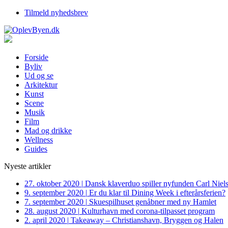
Tilmeld nyhedsbrev
Forside
Byliv
Ud og se
Arkitektur
Kunst
Scene
Musik
Film
Mad og drikke
Wellness
Guides
Nyeste artikler
27. oktober 2020
|
Dansk klaverduo spiller nyfunden Carl Niel
9. september 2020
|
Er du klar til Dining Week i efterårsferien?
7. september 2020
|
Skuespilhuset genåbner med ny Hamlet
28. august 2020
|
Kulturhavn med corona-tilpasset program
2. april 2020
|
Takeaway – Christianshavn, Bryggen og Halen