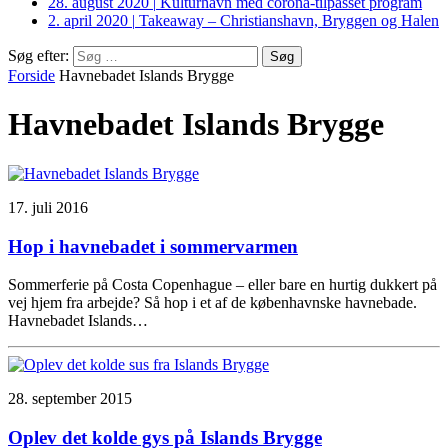
28. august 2020
|
Kulturhavn med corona-tilpasset program
2. april 2020
|
Takeaway – Christianshavn, Bryggen og Halen
Søg efter:
Forside
Havnebadet Islands Brygge
Havnebadet Islands Brygge
17. juli 2016
Hop i havnebadet i sommervarmen
Sommerferie på Costa Copenhague – eller bare en hurtig dukkert på
vej hjem fra arbejde? Så hop i et af de københavnske havnebade.
Havnebadet Islands…
28. september 2015
Oplev det kolde gys på Islands Brygge