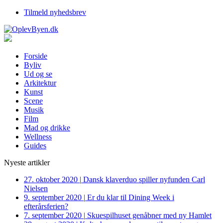
Tilmeld nyhedsbrev
Forside
Byliv
Ud og se
Arkitektur
Kunst
Scene
Musik
Film
Mad og drikke
Wellness
Guides
Nyeste artikler
27. oktober 2020
|
Dansk klaverduo spiller nyfunden Carl
Nielsen
9. september 2020
|
Er du klar til Dining Week i
efterårsferien?
7. september 2020
|
Skuespilhuset genåbner med ny Hamlet