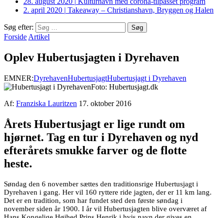
28. august 2020
|
Kulturhavn med corona-tilpasset program
2. april 2020
|
Takeaway – Christianshavn, Bryggen og Halen
Søg efter:
Forside
Artikel
Oplev Hubertusjagten i Dyrehaven
EMNER:
Dyrehaven
Hubertusjagt
Hubertusjagt i Dyrehaven
Foto: Hubertusjagt.dk
Af:
Franziska Lauritzen
17. oktober 2016
Årets Hubertusjagt er lige rundt om
hjørnet. Tag en tur i Dyrehaven og nyd
efterårets smukke farver og de flotte
heste.
Søndag den 6 november sættes den traditionsrige Hubertusjagt i
Dyrehaven i gang. Her vil 160 ryttere ride jagten, der er 11 km lang.
Det er en tradition, som har fundet sted den første søndag i
november siden år 1900. I år vil Hubertusjagten blive overværet af
Hans Kongelige Højhed Prins Henrik i hvis navn der gives en