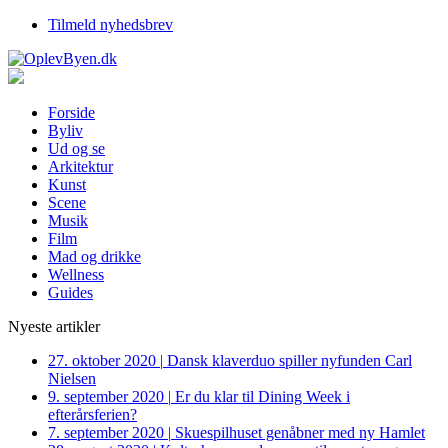
Tilmeld nyhedsbrev
Forside
Byliv
Ud og se
Arkitektur
Kunst
Scene
Musik
Film
Mad og drikke
Wellness
Guides
Nyeste artikler
27. oktober 2020
|
Dansk klaverduo spiller nyfunden Carl
Nielsen
9. september 2020
|
Er du klar til Dining Week i
efterårsferien?
7. september 2020
|
Skuespilhuset genåbner med ny Hamlet