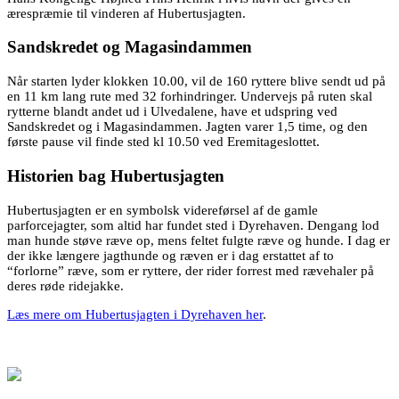
ærespræmie til vinderen af Hubertusjagten.
Sandskredet og Magasindammen
Når starten lyder klokken 10.00, vil de 160 ryttere blive sendt ud på
en 11 km lang rute med 32 forhindringer. Undervejs på ruten skal
rytterne blandt andet ud i Ulvedalene, have et udspring ved
Sandskredet og i Magasindammen. Jagten varer 1,5 time, og den
første pause vil finde sted kl 10.50 ved Eremitageslottet.
Historien bag Hubertusjagten
Hubertusjagten er en symbolsk videreførsel af de gamle
parforcejagter, som altid har fundet sted i Dyrehaven. Dengang lod
man hunde støve ræve op, mens feltet fulgte ræve og hunde. I dag er
der ikke længere jagthunde og ræven er i dag erstattet af to
“forlorne” ræve, som er ryttere, der rider forrest med rævehaler på
deres røde ridejakke.
Læs mere om Hubertusjagten i Dyrehaven her
.