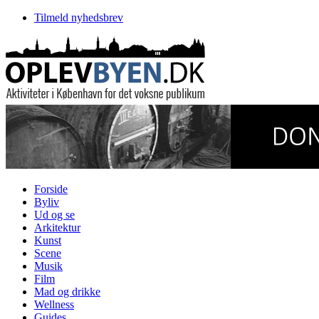
Tilmeld nyhedsbrev
Forside
Byliv
Ud og se
Arkitektur
Kunst
Scene
Musik
Film
Mad og drikke
Wellness
Guides