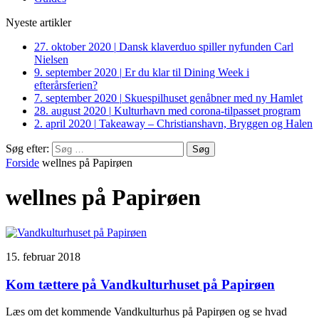
Nyeste artikler
27. oktober 2020
|
Dansk klaverduo spiller nyfunden Carl
Nielsen
9. september 2020
|
Er du klar til Dining Week i
efterårsferien?
7. september 2020
|
Skuespilhuset genåbner med ny Hamlet
28. august 2020
|
Kulturhavn med corona-tilpasset program
2. april 2020
|
Takeaway – Christianshavn, Bryggen og Halen
Søg efter:
Forside
wellnes på Papirøen
wellnes på Papirøen
15. februar 2018
Kom tættere på Vandkulturhuset på Papirøen
Læs om det kommende Vandkulturhus på Papirøen og se hvad