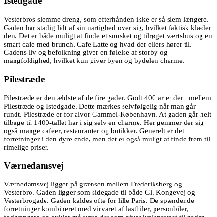
Istedgade
Vesterbros slemme dreng, som efterhånden ikke er så slem længere.
Gaden har stadig lidt af sin uartighed over sig, hvilket faktisk klæder
den. Det er både muligt at finde et snusket og tilrøget værtshus og en
smart cafe med brunch, Cafe Latte og hvad der ellers hører til.
Gadens liv og befolkning giver en følelse af storby og
mangfoldighed, hvilket kun giver byen og bydelen charme.
Pilestræde
Pilestræde er den ældste af de fire gader. Godt 400 år er der i mellem
Pilestræde og Istedgade. Dette mærkes selvfølgelig når man går
rundt. Pilestræde er for alvor Gammel-København. At gaden går helt
tilbage til 1400-tallet har i sig selv en charme. Her gemmer der sig
også mange cafeer, restauranter og butikker. Generelt er det
forretninger i den dyre ende, men det er også muligt at finde frem til
rimelige priser.
Værnedamsvej
Værnedamsvej ligger på grænsen mellem Frederiksberg og
Vesterbro. Gaden ligger som sidegade til både Gl. Kongevej og
Vesterbrogade. Gaden kaldes ofte for lille Paris. De spændende
forretninger kombineret med virvaret af lastbiler, personbiler,
fodgængere og cykler må være det som giver kælenavnet til gaden.