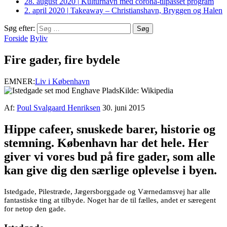
28. august 2020
|
Kulturhavn med corona-tilpasset program
2. april 2020
|
Takeaway – Christianshavn, Bryggen og Halen
Søg efter:
Forside
Byliv
Fire gader, fire bydele
EMNER:
Liv i København
Kilde: Wikipedia
Af:
Poul Svalgaard Henriksen
30. juni 2015
Hippe cafeer, snuskede barer, historie og
stemning. København har det hele. Her
giver vi vores bud på fire gader, som alle
kan give dig den særlige oplevelse i byen.
Istedgade, Pilestræde, Jægersborggade og Værnedamsvej har alle
fantastiske ting at tilbyde. Noget har de til fælles, andet er særegent
for netop den gade.