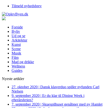
Tilmeld nyhedsbrev
Forside
Byliv
Ud og se
Arkitektur
Kunst
Scene
Musik
Film
Mad og drikke
Wellness
Guides
Nyeste artikler
27. oktober 2020
|
Dansk klaverduo spiller nyfunden Carl
Nielsen
9. september 2020
|
Er du klar til Dining Week i
efterårsferien?
7. september 2020
|
Skuespilhuset genåbner med ny Hamlet