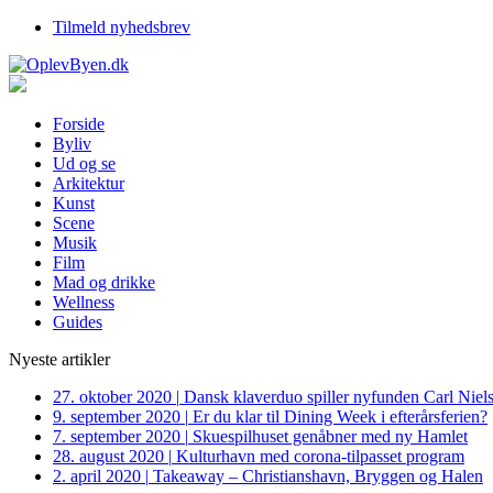
Tilmeld nyhedsbrev
Forside
Byliv
Ud og se
Arkitektur
Kunst
Scene
Musik
Film
Mad og drikke
Wellness
Guides
Nyeste artikler
27. oktober 2020
|
Dansk klaverduo spiller nyfunden Carl Niel
9. september 2020
|
Er du klar til Dining Week i efterårsferien?
7. september 2020
|
Skuespilhuset genåbner med ny Hamlet
28. august 2020
|
Kulturhavn med corona-tilpasset program
2. april 2020
|
Takeaway – Christianshavn, Bryggen og Halen