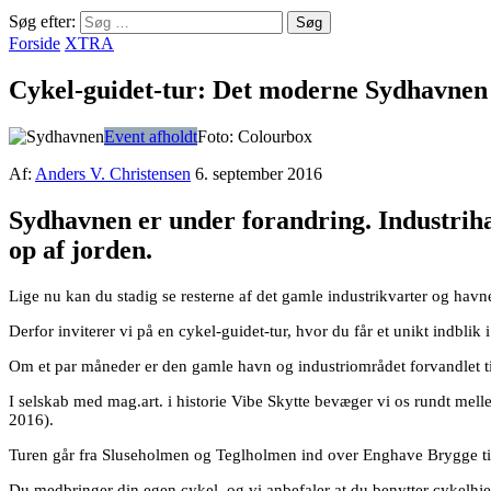
Søg efter:
Forside
XTRA
Cykel-guidet-tur: Det moderne Sydhavnen
Event afholdt
Foto: Colourbox
Af:
Anders V. Christensen
6. september 2016
Sydhavnen er under forandring. Industrihav
op af jorden.
Lige nu kan du stadig se resterne af det gamle industrikvarter og hav
Derfor inviterer vi på en cykel-guidet-tur, hvor du får et unikt indbl
Om et par måneder er den gamle havn og industriområdet forvandlet t
I selskab med mag.art. i historie Vibe Skytte bevæger vi os rundt melle
2016).
Turen går fra Sluseholmen og Teglholmen ind over Enghave Brygge ti
Du medbringer din egen cykel, og vi anbefaler at du benytter cykelhj