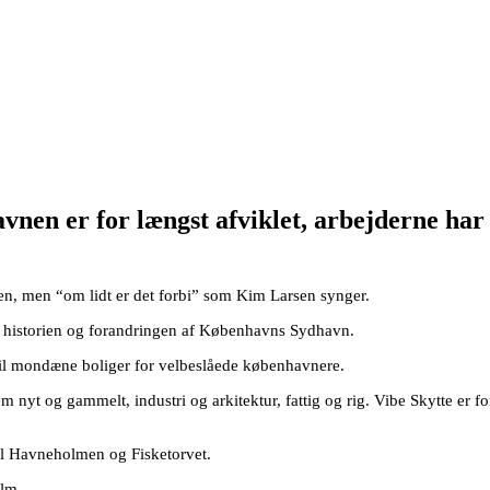
nen er for længst afviklet, arbejderne har 
nen, men “om lidt er det forbi” som Kim Larsen synger.
ik i historien og forandringen af Københavns Sydhavn.
il mondæne boliger for velbeslåede københavnere.
m nyt og gammelt, industri og arkitektur, fattig og rig. Vibe Skytte er 
l Havneholmen og Fisketorvet.
elm.