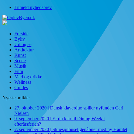
Tilmeld nyhedsbrev
Forside
Byliv
Ud og se
Arkitektur
Kunst
Scene
Musik
Film
Mad og drikke
Wellness
Guides
Nyeste artikler
27. oktober 2020
|
Dansk klaverduo spiller nyfunden Carl
Nielsen
9. september 2020
|
Er du klar til Dining Week i
efterårsferien?
7. september 2020
|
Skuespilhuset genåbner med ny Hamlet