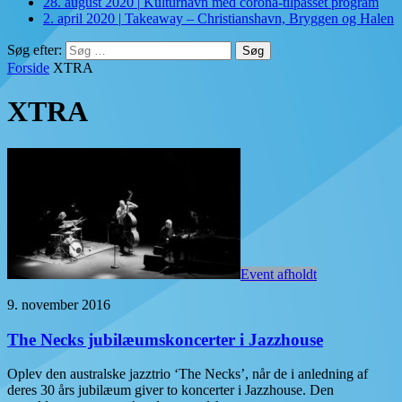
28. august 2020
|
Kulturhavn med corona-tilpasset program
2. april 2020
|
Takeaway – Christianshavn, Bryggen og Halen
Søg efter:
Forside
XTRA
XTRA
Event afholdt
9. november 2016
The Necks jubilæumskoncerter i Jazzhouse
Oplev den australske jazztrio ‘The Necks’, når de i anledning af
deres 30 års jubilæum giver to koncerter i Jazzhouse. Den