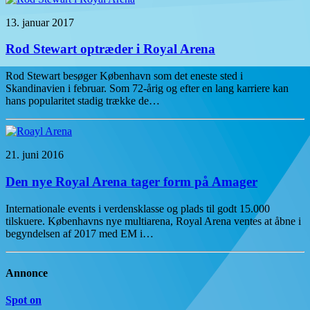
13. januar 2017
Rod Stewart optræder i Royal Arena
Rod Stewart besøger København som det eneste sted i
Skandinavien i februar. Som 72-årig og efter en lang karriere kan
hans popularitet stadig trække de…
21. juni 2016
Den nye Royal Arena tager form på Amager
Internationale events i verdensklasse og plads til godt 15.000
tilskuere. Københavns nye multiarena, Royal Arena ventes at åbne i
begyndelsen af 2017 med EM i…
Annonce
Spot on