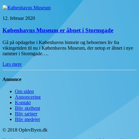
12. februar 2020
Københavns Museum er åbnet i Stormgade
Gå på opdagelse i Københavns historie og beboernes liv fra
vikingetiden til nu i Københavns Museum, der netop er åbnet i nye
rammer i Stormgade….
Læs mere
Annonce
Om siden
Annoncering
Kontakt
Bliv skribent
Bliv sælger
Bliv medejer
© 2018 OplevByen.dk