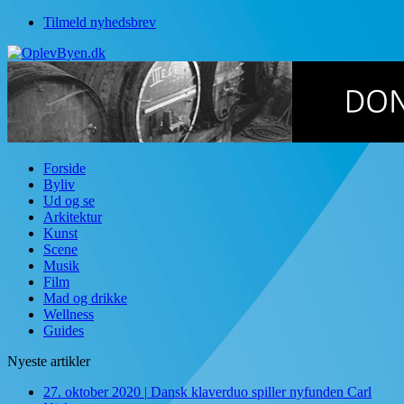
Tilmeld nyhedsbrev
Forside
Byliv
Ud og se
Arkitektur
Kunst
Scene
Musik
Film
Mad og drikke
Wellness
Guides
Nyeste artikler
27. oktober 2020
|
Dansk klaverduo spiller nyfunden Carl