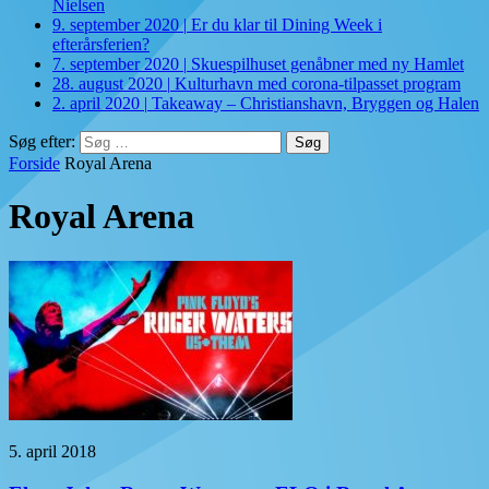
Nielsen
9. september 2020
|
Er du klar til Dining Week i
efterårsferien?
7. september 2020
|
Skuespilhuset genåbner med ny Hamlet
28. august 2020
|
Kulturhavn med corona-tilpasset program
2. april 2020
|
Takeaway – Christianshavn, Bryggen og Halen
Søg efter:
Forside
Royal Arena
Royal Arena
5. april 2018