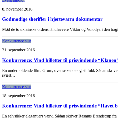
Event afholdt
8. november 2016
Godmodige sheriffer i hjertevarm dokumentar
Mød de to ukrainske ordenshåndhævere Viktor og Volodya i den tragi
Konkurrence slut
21. september 2016
Konkurrence: Vind billetter til prisvindende “Klanen
En underholdende film. Grum, overraskende og stilfuld. Sådan skriver
svært…
Konkurrence slut
18. september 2016
Konkurrence: Vind billetter til prisvindende “Havet
En selvsikker elegantiers værk. Sådan skriver Rasmus Brendstrup fra