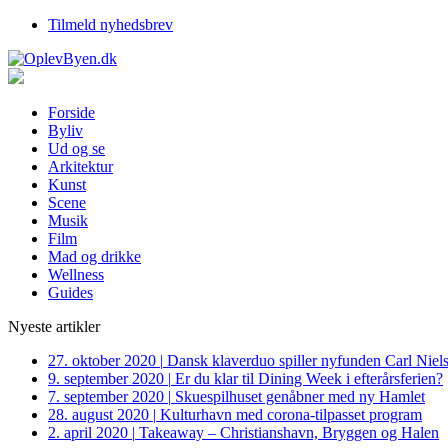
Tilmeld nyhedsbrev
Forside
Byliv
Ud og se
Arkitektur
Kunst
Scene
Musik
Film
Mad og drikke
Wellness
Guides
Nyeste artikler
27. oktober 2020
|
Dansk klaverduo spiller nyfunden Carl Niel
9. september 2020
|
Er du klar til Dining Week i efterårsferien?
7. september 2020
|
Skuespilhuset genåbner med ny Hamlet
28. august 2020
|
Kulturhavn med corona-tilpasset program
2. april 2020
|
Takeaway – Christianshavn, Bryggen og Halen