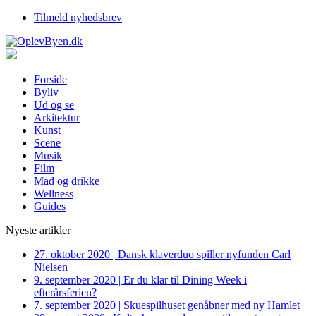
Tilmeld nyhedsbrev
Forside
Byliv
Ud og se
Arkitektur
Kunst
Scene
Musik
Film
Mad og drikke
Wellness
Guides
Nyeste artikler
27. oktober 2020
|
Dansk klaverduo spiller nyfunden Carl
Nielsen
9. september 2020
|
Er du klar til Dining Week i
efterårsferien?
7. september 2020
|
Skuespilhuset genåbner med ny Hamlet