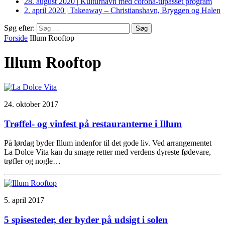
28. august 2020
|
Kulturhavn med corona-tilpasset program
2. april 2020
|
Takeaway – Christianshavn, Bryggen og Halen
Søg efter:
Forside
Illum Rooftop
Illum Rooftop
24. oktober 2017
Trøffel- og vinfest på restauranterne i Illum
På lørdag byder Illum indenfor til det gode liv. Ved arrangementet
La Dolce Vita kan du smage retter med verdens dyreste fødevare,
trøfler og nogle…
5. april 2017
5 spisesteder, der byder på udsigt i solen