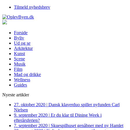
Tilmeld nyhedsbrev
Forside
Byliv
Ud og se
Arkitektur
Kunst
Scene
Musik
Film
Mad og drikke
Wellness
Guides
Nyeste artikler
27. oktober 2020
|
Dansk klaverduo spiller nyfunden Carl
Nielsen
9. september 2020
|
Er du klar til Dining Week i
efterårsferien?
7. september 2020
|
Skuespilhuset genåbner med ny Hamlet