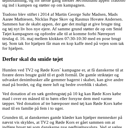
tøjindsamling, og for første gang melder Secondhand appen Tradono
sig ind i kampen og støtter op om kampagnen.
Tradono blev stiftet i 2014 af Martin George Suhr Madsen, Mads
Aarøe Mathiesen, Nicklas Pape Skov og Rasmus Hovøre Andersen.
Sammen har de skabt appen, der gør det muligt at give brugte ting
og tøj nyt liv hos nye ejere. Af samme grund støtter de op om Smid
Tøjet kampagnen og opfordre alle til at komme forbi Nørreport
tirsdag d. 16. maj mellem klokken 07:30-10:30 med en pose brugt
tøj. Som tak for hjælpen får man en kop kaffe med på vejen som tak
for hjælpen.
Derfor skal du smide tøjet
Humlen ved TV2 og Røde Kors´ kampagne er, at få danskerne til at
forære deres brugte guld til et godt formål. De gamle striktøjer og
udvasket denimbusker alle gemmer bagerst i skabet, kan give andre
mad på bordet, og dig mere luft og bedre overblik i skabet.
Ved donation af en sæk genbrugstøj på 10 kg kan Røde Kors købe
mad i over en måned til to børn eller forsyne dem med varme
tæpper. Ved donation af tre bæreposer med tøj kan Røde Kors købe
mad til en familie på fem i to uger.
Grunden til, at danskernes gamle klæder kan hjælper mennesker på
nævnt vis skyldes, at TV2 og Røde Kors er gået sammen om at
indføre brugt tøj som danskerne nye nødhjælpsvaluta. Ved at sælge