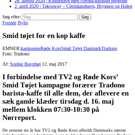
28. august 2020
|
Kulturhavn med corona-tilpasset program
2. april 2020
|
Takeaway – Christianshavn, Bryggen og Halen
Søg efter:
Forside
Byliv
Smid tøjet for en kop kaffe
EMNER:
kampagne
Røde Kors
Smid Tøjet Danmark
Tradono
Foto: Tradono
Af:
Sophie Bavnhøj
12. maj 2017
I forbindelse med TV2 og Røde Kors’
Smid Tøjet kampagne forærer Tradono
barista-kaffe til alle dem, der aflevere en
sæk gamle klæder tirsdag d. 16. maj
mellem klokken 07:30-10:30 på
Nørreport.
De seneste tre år har TV2 og Røde Kors afholdt Danmarks største