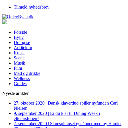
Tilmeld nyhedsbrev
Forside
Byliv
Ud og se
Arkitektur
Kunst
Scene
Musik
Film
Mad og drikke
Wellness
Guides
Nyeste artikler
27. oktober 2020
|
Dansk klaverduo spiller nyfunden Carl
Nielsen
9. september 2020
|
Er du klar til Dining Week i
efterårsferien?
7. september 2020
|
Skuespilhuset genåbner med ny Hamlet