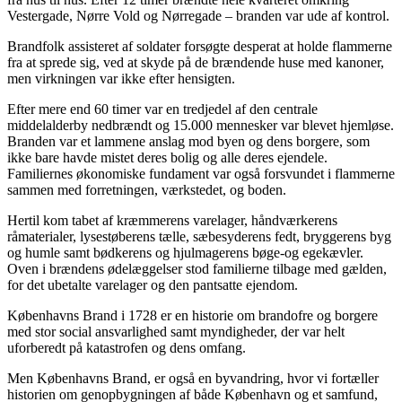
Vestergade, Nørre Vold og Nørregade – branden var ude af kontrol.
Brandfolk assisteret af soldater forsøgte desperat at holde flammerne
fra at sprede sig, ved at skyde på de brændende huse med kanoner,
men virkningen var ikke efter hensigten.
Efter mere end 60 timer var en tredjedel af den centrale
middelalderby nedbrændt og 15.000 mennesker var blevet hjemløse.
Branden var et lammene anslag mod byen og dens borgere, som
ikke bare havde mistet deres bolig og alle deres ejendele.
Familiernes økonomiske fundament var også forsvundet i flammerne
sammen med forretningen, værkstedet, og boden.
Hertil kom tabet af kræmmerens varelager, håndværkerens
råmaterialer, lysestøberens tælle, sæbesyderens fedt, bryggerens byg
og humle samt bødkerens og hjulmagerens bøge-og egekævler.
Oven i brændens ødelæggelser stod familierne tilbage med gælden,
for det ubetalte varelager og den pantsatte ejendom.
Københavns Brand i 1728 er en historie om brandofre og borgere
med stor social ansvarlighed samt myndigheder, der var helt
uforberedt på katastrofen og dens omfang.
Men Københavns Brand, er også en byvandring, hvor vi fortæller
historien om genopbygningen af både København og et samfund,