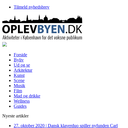
Tilmeld nyhedsbrev
Forside
Byliv
Ud og se
Arkitektur
Kunst
Scene
Musik
Film
Mad og drikke
Wellness
Guides
Nyeste artikler
27. oktober 2020
|
Dansk klaverduo spiller nyfunden Carl