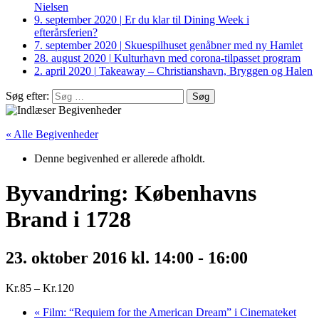
Nielsen
9. september 2020
|
Er du klar til Dining Week i
efterårsferien?
7. september 2020
|
Skuespilhuset genåbner med ny Hamlet
28. august 2020
|
Kulturhavn med corona-tilpasset program
2. april 2020
|
Takeaway – Christianshavn, Bryggen og Halen
Søg efter:
« Alle Begivenheder
Denne begivenhed er allerede afholdt.
Byvandring: Københavns
Brand i 1728
23. oktober 2016 kl. 14:00
-
16:00
Kr.85 – Kr.120
«
Film: “Requiem for the American Dream” i Cinemateket