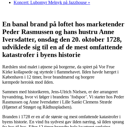
Koncert: Lubomyr Melnyk på Jazzhouse
»
En banal brand på loftet hos marketender
Peder Rasmussen og hans hustru Anne
Iversdatter, onsdag den 20. oktober 1728,
udviklede sig til en af de mest omfattende
katastrofer i byens historie
Rædslen stod malet i øjnene på borgerne, da spiret på Vor Frue
Kirke kollapsede og styrtede i flammehavet. Ilden havde hærget i
København i 12 timer, hvor brandmænd og borgere
kæmpede heroisk mod ilden.
Sammen med historikeren, Jens-Ulrich Nielsen, er der arrangeret
byvandring, hvor vi følger i brandens ’fodspor’. Vi starter hos Peder
Rasmussen og Anne Iversdatter i Lille Sankt Clemens Stræde
(Hjørnet af Strøget og Rådhuspladsen).
Branden i 1728 er en af de største og mest omfattende katastrofer i
byens historie. En vind fra sydvest gav ilden næring, så ilden sprang
fra hus til hus. Efter 12 timer brændte hele kvarteret omkring