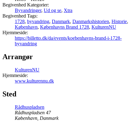
Begivenhed Kategorier:
Byvandringer
,
Ud og se
,
Xtra
Begivenhed Tags:
1728
,
byvandring
,
Danmark
,
Danmarkshistorien
,
Historie
,
København
,
Københavns Brand 1728
,
KulturenNU
Hjemmeside:
https://billetto.dk/da/events/koebenhavns-brand-i-1728-
byvandring
Arrangør
KulturenNU
Hjemmeside:
www.kulturennu.dk
Sted
Rådhuspladsen
Rådhuspladsen 47
København
,
Danmark