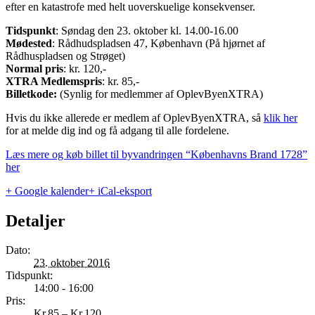
efter en katastrofe med helt uoverskuelige konsekvenser.
Tidspunkt
: Søndag den 23. oktober kl. 14.00-16.00
Mødested
: Rådhudspladsen 47, København (På hjørnet af
Rådhuspladsen og Strøget)
Normal pris
: kr. 120,-
XTRA Medlemspris
: kr. 85,-
Billetkode:
(Synlig for medlemmer af OplevByenXTRA)
Hvis du ikke allerede er medlem af OplevByenXTRA, så
klik her
for at melde dig ind og få adgang til alle fordelene.
Læs mere og køb billet til byvandringen “Københavns Brand 1728”
her
+ Google kalender
+ iCal-eksport
Detaljer
Dato:
23. oktober 2016
Tidspunkt:
14:00 - 16:00
Pris:
Kr.85 – Kr.120