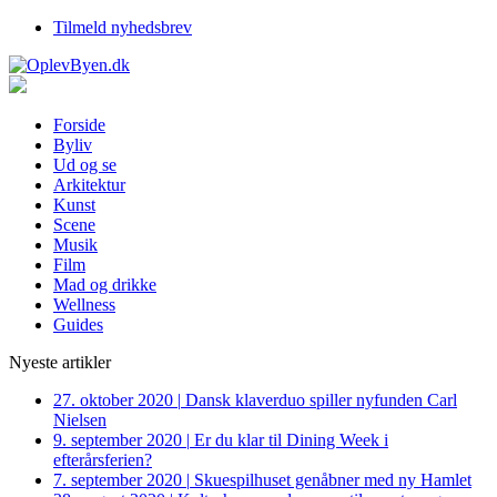
Tilmeld nyhedsbrev
Forside
Byliv
Ud og se
Arkitektur
Kunst
Scene
Musik
Film
Mad og drikke
Wellness
Guides
Nyeste artikler
27. oktober 2020
|
Dansk klaverduo spiller nyfunden Carl
Nielsen
9. september 2020
|
Er du klar til Dining Week i
efterårsferien?
7. september 2020
|
Skuespilhuset genåbner med ny Hamlet