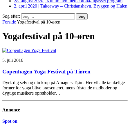
28. august 2020
|
Kulturhavn med corona-tilpasset program
2. april 2020
|
Takeaway – Christianshavn, Bryggen og Halen
Søg efter:
Forside
Yogafestival på 10-øren
Yogafestival på 10-øren
5. juli 2016
Copenhagen Yoga Festival på Tiøren
Dyrk dig selv og din krop på Amagers Tiøre. Her vil alle tænkelige
former for yoga blive præsenteret, mens fristende madboder og
dygtige musikere opretholder…
Annonce
Spot on