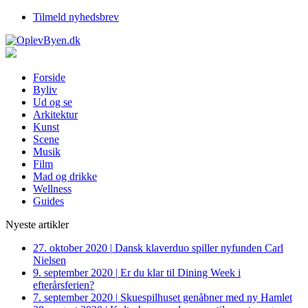
Tilmeld nyhedsbrev
Forside
Byliv
Ud og se
Arkitektur
Kunst
Scene
Musik
Film
Mad og drikke
Wellness
Guides
Nyeste artikler
27. oktober 2020
|
Dansk klaverduo spiller nyfunden Carl
Nielsen
9. september 2020
|
Er du klar til Dining Week i
efterårsferien?
7. september 2020
|
Skuespilhuset genåbner med ny Hamlet