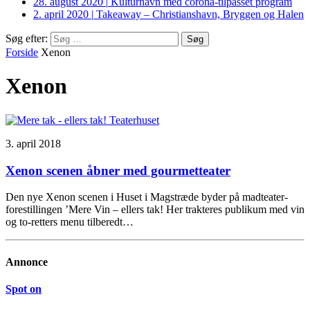
28. august 2020
|
Kulturhavn med corona-tilpasset program
2. april 2020
|
Takeaway – Christianshavn, Bryggen og Halen
Søg efter:
Forside
Xenon
Xenon
3. april 2018
Xenon scenen åbner med gourmetteater
Den nye Xenon scenen i Huset i Magstræde byder på madteater-
forestillingen ’Mere Vin – ellers tak! Her trakteres publikum med vin
og to-retters menu tilberedt…
Annonce
Spot on