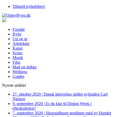
Tilmeld nyhedsbrev
Forside
Byliv
Ud og se
Arkitektur
Kunst
Scene
Musik
Film
Mad og drikke
Wellness
Guides
Nyeste artikler
27. oktober 2020
|
Dansk klaverduo spiller nyfunden Carl
Nielsen
9. september 2020
|
Er du klar til Dining Week i
efterårsferien?
7. september 2020
|
Skuespilhuset genåbner med ny Hamlet