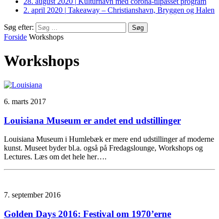
28. august 2020
|
Kulturhavn med corona-tilpasset program
2. april 2020
|
Takeaway – Christianshavn, Bryggen og Halen
Søg efter:
Forside
Workshops
Workshops
6. marts 2017
Louisiana Museum er andet end udstillinger
Louisiana Museum i Humlebæk er mere end udstillinger af moderne
kunst. Museet byder bl.a. også på Fredagslounge, Workshops og
Lectures. Læs om det hele her….
7. september 2016
Golden Days 2016: Festival om 1970’erne