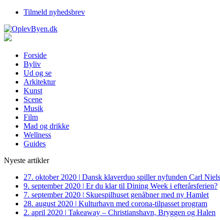
Tilmeld nyhedsbrev
Forside
Byliv
Ud og se
Arkitektur
Kunst
Scene
Musik
Film
Mad og drikke
Wellness
Guides
Nyeste artikler
27. oktober 2020
|
Dansk klaverduo spiller nyfunden Carl Niel
9. september 2020
|
Er du klar til Dining Week i efterårsferien?
7. september 2020
|
Skuespilhuset genåbner med ny Hamlet
28. august 2020
|
Kulturhavn med corona-tilpasset program
2. april 2020
|
Takeaway – Christianshavn, Bryggen og Halen