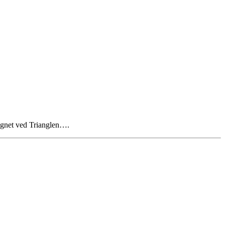
hegnet ved Trianglen….