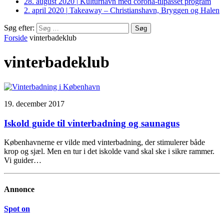
28. august 2020
|
Kulturhavn med corona-tilpasset program
2. april 2020
|
Takeaway – Christianshavn, Bryggen og Halen
Søg efter:
Forside
vinterbadeklub
vinterbadeklub
19. december 2017
Iskold guide til vinterbadning og saunagus
Københavnerne er vilde med vinterbadning, der stimulerer både
krop og sjæl. Men en tur i det iskolde vand skal ske i sikre rammer.
Vi guider…
Annonce
Spot on