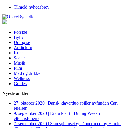
Tilmeld nyhedsbrev
Forside
Byliv
Ud og se
Arkitektur
Kunst
Scene
Musik
Film
Mad og drikke
Wellness
Guides
Nyeste artikler
27. oktober 2020
|
Dansk klaverduo spiller nyfunden Carl
Nielsen
9. september 2020
|
Er du klar til Dining Week i
efterårsferien?
7. september 2020
|
Skuespilhuset genåbner med ny Hamlet