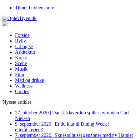
Tilmeld nyhedsbrev
Forside
Byliv
Ud og se
Arkitektur
Kunst
Scene
Musik
Film
Mad og drikke
Wellness
Guides
Nyeste artikler
27. oktober 2020
|
Dansk klaverduo spiller nyfunden Carl
Nielsen
9. september 2020
|
Er du klar til Dining Week i
efterårsferien?
7. september 2020
|
Skuespilhuset genåbner med ny Hamlet