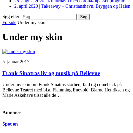
28. august 2020
|
Kulturhavn med corona-tilpasset program
2. april 2020
|
Takeaway – Christianshavn, Bryggen og Halen
Søg efter:
Forside
Under my skin
Under my skin
5. januar 2017
Frank Sinatras liv og musik på Bellevue
Under my skin om Frank Sinatras storhed, fald og comeback på
Bellevue Teatret med bl.a. Flemming Enevold, Bjarne Henriksen og
Marie Askehave tilsat alle de…
Annonce
Spot on