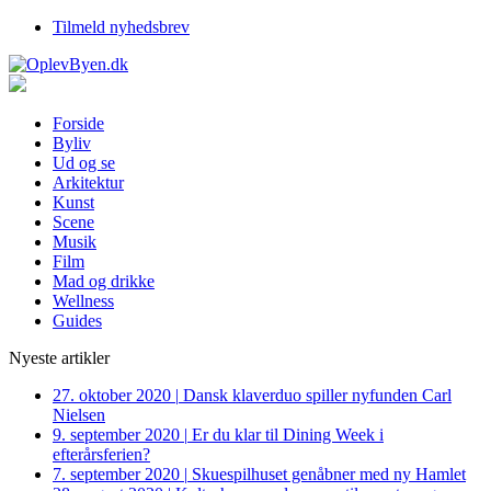
Tilmeld nyhedsbrev
Forside
Byliv
Ud og se
Arkitektur
Kunst
Scene
Musik
Film
Mad og drikke
Wellness
Guides
Nyeste artikler
27. oktober 2020
|
Dansk klaverduo spiller nyfunden Carl
Nielsen
9. september 2020
|
Er du klar til Dining Week i
efterårsferien?
7. september 2020
|
Skuespilhuset genåbner med ny Hamlet