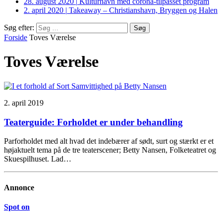
28. august 2020
|
Kulturhavn med corona-tilpasset program
2. april 2020
|
Takeaway – Christianshavn, Bryggen og Halen
Søg efter:
Forside
Toves Værelse
Toves Værelse
2. april 2019
Teaterguide: Forholdet er under behandling
Parforholdet med alt hvad det indebærer af sødt, surt og stærkt er et
højaktuelt tema på de tre teaterscener; Betty Nansen, Folketeatret og
Skuespilhuset. Lad…
Annonce
Spot on