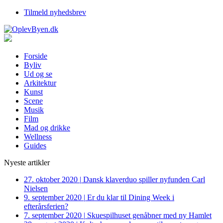
Tilmeld nyhedsbrev
Forside
Byliv
Ud og se
Arkitektur
Kunst
Scene
Musik
Film
Mad og drikke
Wellness
Guides
Nyeste artikler
27. oktober 2020
|
Dansk klaverduo spiller nyfunden Carl
Nielsen
9. september 2020
|
Er du klar til Dining Week i
efterårsferien?
7. september 2020
|
Skuespilhuset genåbner med ny Hamlet