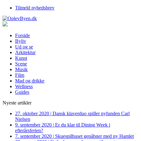
Tilmeld nyhedsbrev
Forside
Byliv
Ud og se
Arkitektur
Kunst
Scene
Musik
Film
Mad og drikke
Wellness
Guides
Nyeste artikler
27. oktober 2020
|
Dansk klaverduo spiller nyfunden Carl
Nielsen
9. september 2020
|
Er du klar til Dining Week i
efterårsferien?
7. september 2020
|
Skuespilhuset genåbner med ny Hamlet