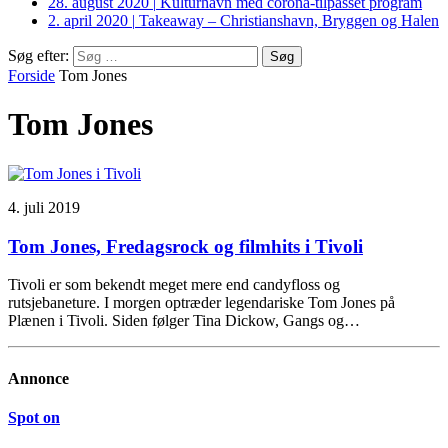
28. august 2020
|
Kulturhavn med corona-tilpasset program
2. april 2020
|
Takeaway – Christianshavn, Bryggen og Halen
Søg efter:
Forside
Tom Jones
Tom Jones
4. juli 2019
Tom Jones, Fredagsrock og filmhits i Tivoli
Tivoli er som bekendt meget mere end candyfloss og
rutsjebaneture. I morgen optræder legendariske Tom Jones på
Plænen i Tivoli. Siden følger Tina Dickow, Gangs og…
Annonce
Spot on