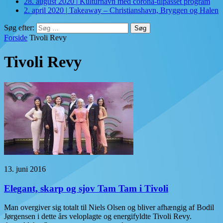
28. august 2020
|
Kulturhavn med corona-tilpasset program
2. april 2020
|
Takeaway – Christianshavn, Bryggen og Halen
Søg efter:
Forside
Tivoli Revy
Tivoli Revy
13. juni 2016
Elegant, skarp og sjov Tam Tam i Tivoli
Man overgiver sig totalt til Niels Olsen og bliver afhængig af Bodil
Jørgensen i dette års veloplagte og energifyldte Tivoli Revy.