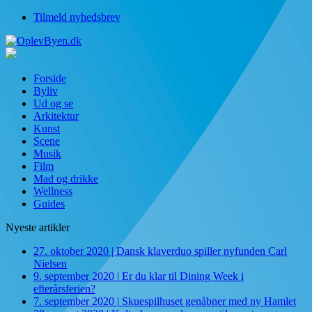
Tilmeld nyhedsbrev
Forside
Byliv
Ud og se
Arkitektur
Kunst
Scene
Musik
Film
Mad og drikke
Wellness
Guides
Nyeste artikler
27. oktober 2020
|
Dansk klaverduo spiller nyfunden Carl
Nielsen
9. september 2020
|
Er du klar til Dining Week i
efterårsferien?
7. september 2020
|
Skuespilhuset genåbner med ny Hamlet