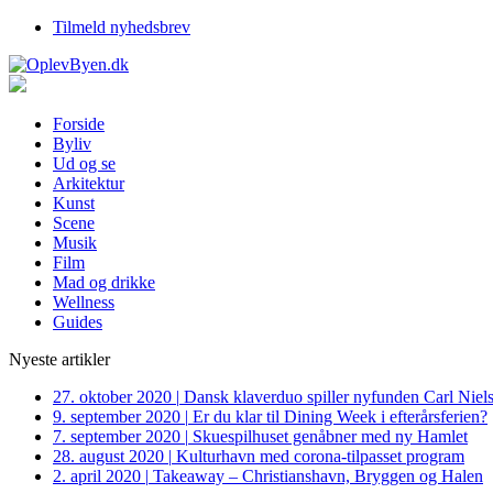
Tilmeld nyhedsbrev
Forside
Byliv
Ud og se
Arkitektur
Kunst
Scene
Musik
Film
Mad og drikke
Wellness
Guides
Nyeste artikler
27. oktober 2020
|
Dansk klaverduo spiller nyfunden Carl Niel
9. september 2020
|
Er du klar til Dining Week i efterårsferien?
7. september 2020
|
Skuespilhuset genåbner med ny Hamlet
28. august 2020
|
Kulturhavn med corona-tilpasset program
2. april 2020
|
Takeaway – Christianshavn, Bryggen og Halen