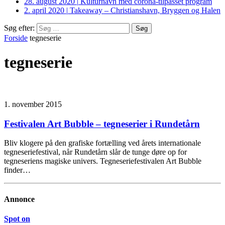
28. august 2020
|
Kulturhavn med corona-tilpasset program
2. april 2020
|
Takeaway – Christianshavn, Bryggen og Halen
Søg efter:
Forside
tegneserie
tegneserie
1. november 2015
Festivalen Art Bubble – tegneserier i Rundetårn
Bliv klogere på den grafiske fortælling ved årets internationale
tegneseriefestival, når Rundetårn slår de tunge døre op for
tegneseriens magiske univers. Tegneseriefestivalen Art Bubble
finder…
Annonce
Spot on