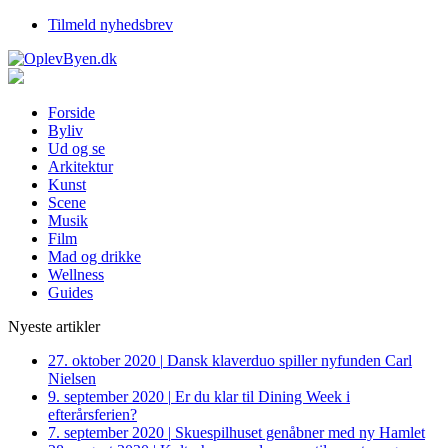
Tilmeld nyhedsbrev
Forside
Byliv
Ud og se
Arkitektur
Kunst
Scene
Musik
Film
Mad og drikke
Wellness
Guides
Nyeste artikler
27. oktober 2020
|
Dansk klaverduo spiller nyfunden Carl
Nielsen
9. september 2020
|
Er du klar til Dining Week i
efterårsferien?
7. september 2020
|
Skuespilhuset genåbner med ny Hamlet