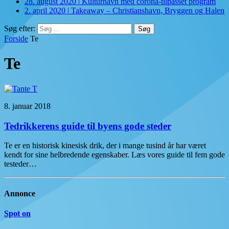
28. august 2020
|
Kulturhavn med corona-tilpasset program
2. april 2020
|
Takeaway – Christianshavn, Bryggen og Halen
Søg efter:
Forside
Te
Te
8. januar 2018
Tedrikkerens guide til byens gode steder
Te er en historisk kinesisk drik, der i mange tusind år har været
kendt for sine helbredende egenskaber. Læs vores guide til fem gode
testeder…
Annonce
Spot on