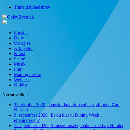
Tilmeld nyhedsbrev
Forside
Byliv
Ud og se
Arkitektur
Kunst
Scene
Musik
Film
Mad og drikke
Wellness
Guides
Nyeste artikler
27. oktober 2020
|
Dansk klaverduo spiller nyfunden Carl
Nielsen
9. september 2020
|
Er du klar til Dining Week i
efterårsferien?
7. september 2020
|
Skuespilhuset genåbner med ny Hamlet