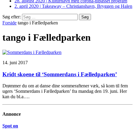
28. august 2020
|
Kulturhavn med corona-tilpasset program
2. april 2020
|
Takeaway – Christianshavn, Bryggen og Halen
Søg efter:
Forside
tango i Fælledparken
tango i Fælledparken
14. juni 2017
Kridt skoene til ‘Sommerdans i Fælledparken’
Drømmer du om at danse dine sommeraftener væk, så kom til fem
ugers ‘Sommerdans i Fælledparken’ fra mandag den 19. juni. Her
kan du bl.a….
Annonce
Spot on