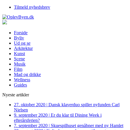
Tilmeld nyhedsbrev
Forside
Byliv
Ud og se
Arkitektur
Kunst
Scene
Musik
Film
Mad og drikke
Wellness
Guides
Nyeste artikler
27. oktober 2020
|
Dansk klaverduo spiller nyfunden Carl
Nielsen
9. september 2020
|
Er du klar til Dining Week i
efterårsferien?
7. september 2020
|
Skuespilhuset genåbner med ny Hamlet